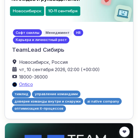
Софт скиллы
Менеджмент
HR
Карьера и личностный рост
TeamLead Сибирь
Новосибирск,
Россия
чт, 10 сентября 2026, 02:00 (+00:00)
18000-36000
Ontico
тимлид
управление командами
доверие команды внутри и снаружи
ai native company
оптимизация it-процессов