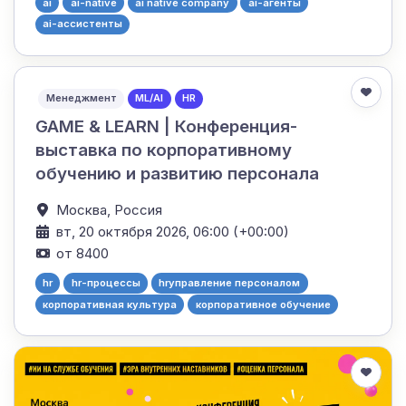
ai
ai-native
ai native company
ai-агенты
ai-ассистенты
Менеджмент
ML/AI
HR
GAME & LEARN | Конференция-
выставка по корпоративному
обучению и развитию персонала
Москва,
Россия
вт, 20 октября 2026, 06:00 (+00:00)
от 8400
hr
hr-процессы
hrуправление персоналом
корпоративная культура
корпоративное обучение