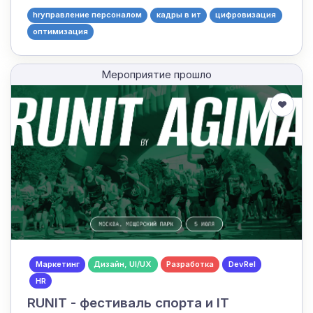
hrуправление персоналом
кадры в ит
цифровизация
оптимизация
Мероприятие прошло
Маркетинг
Дизайн, UI/UX
Разработка
DevRel
HR
RUNIT - фестиваль спорта и IT