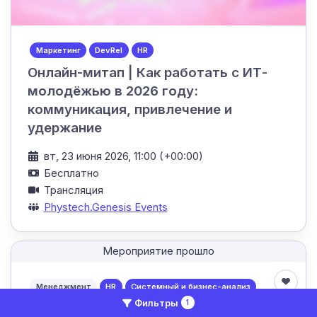
Маркетинг
DevRel
HR
Онлайн-митап | Как работать с ИТ-
молодёжью в 2026 году:
коммуникация, привлечение и
удержание
вт, 23 июня 2026, 11:00 (+00:00)
Бесплатно
Трансляция
Phystech.Genesis Events
Мероприятие прошло
Менеджмент
HR
Системный и бизнес-анализ
Фильтры
1
Вебинар «сИИстема управления: как