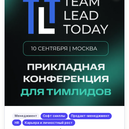
Менеджмент
Софт скиллы
Продакт-менеджмент
HR
Карьера и личностный рост