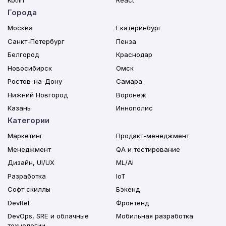
Kotlin
React
Города
Москва
Екатеринбург
Санкт-Петербург
Пенза
Белгород
Краснодар
Новосибирск
Омск
Ростов-на-Дону
Самара
Нижний Новгород
Воронеж
Казань
Иннополис
Категории
Маркетинг
Продакт-менеджмент
Менеджмент
QA и тестирование
Дизайн, UI/UX
ML/AI
Разработка
IoT
Софт скиллы
Бэкенд
DevRel
Фронтенд
DevOps, SRE и облачные
Мобильная разработка
технологии