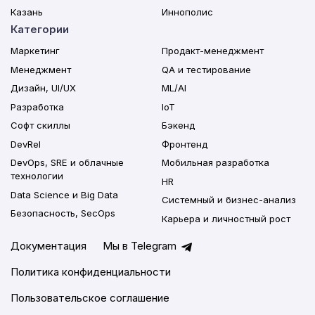
Казань
Иннополис
Категории
Маркетинг
Продакт-менеджмент
Менеджмент
QA и тестирование
Дизайн, UI/UX
ML/AI
Разработка
IoT
Софт скиллы
Бэкенд
DevRel
Фронтенд
DevOps, SRE и облачные
Мобильная разработка
технологии
HR
Data Science и Big Data
Системный и бизнес-анализ
Безопасность, SecOps
Карьера и личностный рост
Документация
Мы в Telegram
Политика конфиденциальности
Пользовательское соглашение