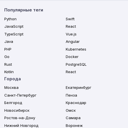
Популярные теги
Python
Swift
JavaScript
React
TypeScript
Vue.js
Java
Angular
PHP
Kubernetes
Go
Docker
Rust
PostgreSQL
Kotlin
React
Города
Москва
Екатеринбург
Санкт-Петербург
Пенза
Белгород
Краснодар
Новосибирск
Омск
Ростов-на-Дону
Самара
Нижний Новгород
Воронеж