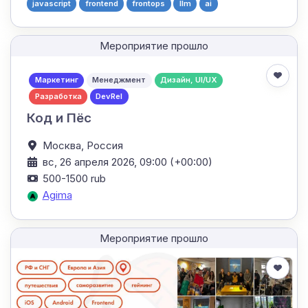
javascript
frontend
frontops
llm
ai
Мероприятие прошло
Маркетинг
Менеджмент
Дизайн, UI/UX
Разработка
DevRel
Код и Пёс
Москва,
Россия
вс, 26 апреля 2026, 09:00 (+00:00)
500-1500 rub
Agima
Мероприятие прошло