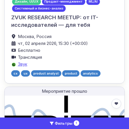
Дизайн, UI/UX
Продакт-менеджмент
ML/AI
Системный и бизнес-анализ
ZVUK RESEARCH MEETUP: от IT-
исследователей — для тебя
Москва,
Россия
чт, 02 апреля 2026, 15:30 (+00:00)
Бесплатно
Трансляция
Звук
cx
ux
product analyst
product
analytics
Мероприятие прошло
Фильтры
1