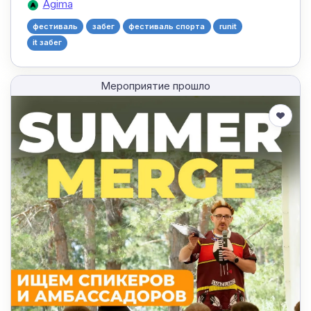
Agima
фестиваль
забег
фестиваль спорта
runit
it забег
Мероприятие прошло