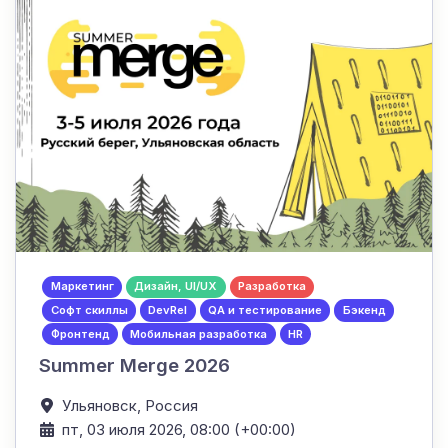
Маркетинг
Дизайн, UI/UX
Разработка
Софт скиллы
DevRel
QA и тестирование
Бэкенд
Фронтенд
Мобильная разработка
HR
Summer Merge 2026
Ульяновск,
Россия
пт, 03 июля 2026, 08:00 (+00:00)