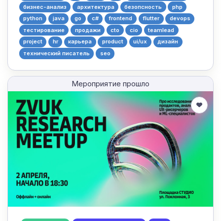
бизнес-анализ
архитектура
безопсность
php
python
java
go
c#
frontend
flutter
devops
тестирование
продажи
cto
cio
teamlead
project
hr
карьера
product
ui/ux
дизайн
технический писатель
seo
Мероприятие прошло