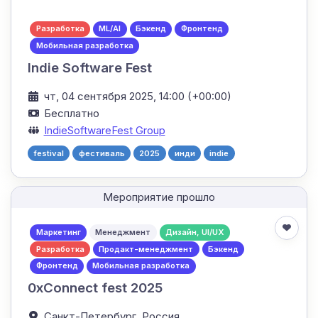
Разработка
ML/AI
Бэкенд
Фронтенд
Мобильная разработка
Indie Software Fest
чт, 04 сентября 2025, 14:00 (+00:00)
Бесплатно
IndieSoftwareFest Group
festival
фестиваль
2025
инди
indie
Мероприятие прошло
Маркетинг
Менеджмент
Дизайн, UI/UX
Разработка
Продакт-менеджмент
Бэкенд
Фронтенд
Мобильная разработка
0xConnect fest 2025
Санкт-Петербург,
Россия