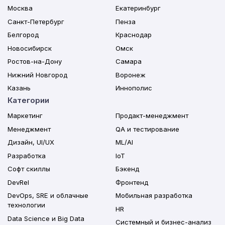
Москва
Екатеринбург
Санкт-Петербург
Пенза
Белгород
Краснодар
Новосибирск
Омск
Ростов-на-Дону
Самара
Нижний Новгород
Воронеж
Казань
Иннополис
Категории
Маркетинг
Продакт-менеджмент
Менеджмент
QA и тестирование
Дизайн, UI/UX
ML/AI
Разработка
IoT
Софт скиллы
Бэкенд
DevRel
Фронтенд
DevOps, SRE и облачные
Мобильная разработка
технологии
HR
Data Science и Big Data
Системный и бизнес-анализ