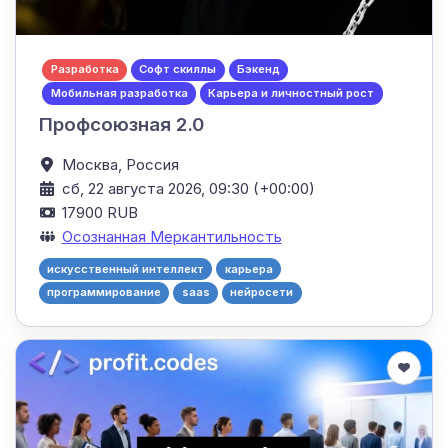
Разработка
Софт скиллы
Бэкенд
Мобильная разработка
Карьера и личностный рост
Профсоюзная 2.0
Москва,
Россия
сб, 22 августа 2026, 09:30 (+00:00)
17900 RUB
Осознанная Меркантильность
искусственный интеллект
карьера
программирование
saas
нейросети