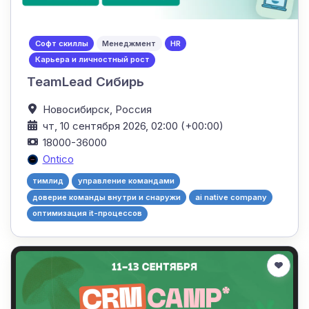
Софт скиллы
Менеджмент
HR
Карьера и личностный рост
TeamLead Сибирь
Новосибирск,
Россия
чт, 10 сентября 2026, 02:00 (+00:00)
18000-36000
Ontico
тимлид
управление командами
доверие команды внутри и снаружи
ai native company
оптимизация it-процессов