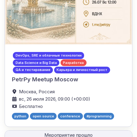
DevOps, SRE и облачные технологии
Data Science и Big Data
Разработка
QA и тестирование
Карьера и личностный рост
PetrPy Meetup Moscow
Москва,
Россия
вс, 26 июля 2026, 09:00 (+00:00)
Бесплатно
python
open source
conference
#programming
Мероприятие прошло