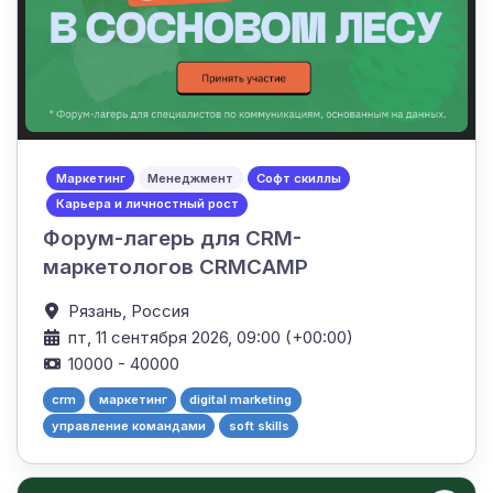
Маркетинг
Менеджмент
Софт скиллы
Карьера и личностный рост
Форум-лагерь для CRM-
маркетологов CRMCAMP
Рязань,
Россия
пт, 11 сентября 2026, 09:00 (+00:00)
10000 - 40000
crm
маркетинг
digital marketing
управление командами
soft skills