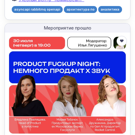
asyncapi rabbitmq openapi
архитектура по
аналитика
Мероприятие прошло