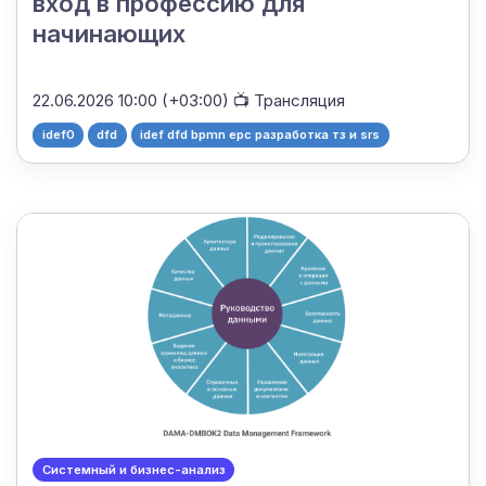
вход в профессию для
начинающих
22.06.2026 10:00 (+03:00)
📺 Трансляция
idef0
dfd
idef dfd bpmn epc разработка тз и srs
Системный и бизнес-анализ