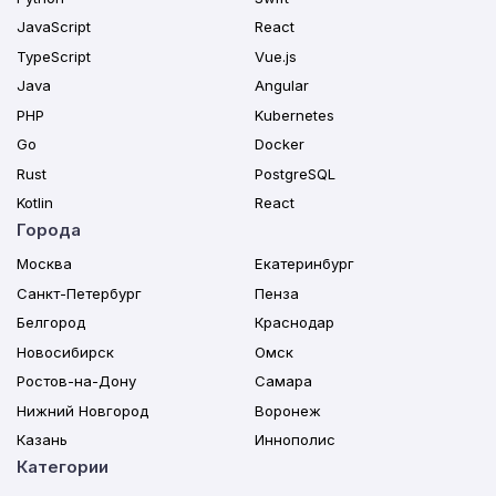
JavaScript
React
TypeScript
Vue.js
Java
Angular
PHP
Kubernetes
Go
Docker
Rust
PostgreSQL
Kotlin
React
Города
Москва
Екатеринбург
Санкт-Петербург
Пенза
Белгород
Краснодар
Новосибирск
Омск
Ростов-на-Дону
Самара
Нижний Новгород
Воронеж
Казань
Иннополис
Категории