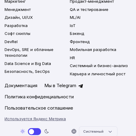
Маркетинг
Продакт-менеджмент
Менеджмент
QA и тестирование
Дизайн, UI/UX
ML/AI
Разработка
IoT
Софт скиллы
Бэкенд
DevRel
Фронтенд
DevOps, SRE и облачные
Мобильная разработка
технологии
HR
Data Science и Big Data
Системный и бизнес-анализ
Безопасность, SecOps
Карьера и личностный рост
Документация
Мы в Telegram
Политика конфиденциальности
Пользовательское соглашение
Используется Яндекс Метрика