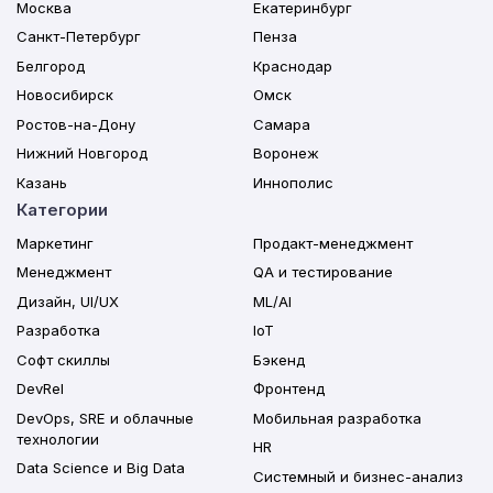
Москва
Екатеринбург
Санкт-Петербург
Пенза
Белгород
Краснодар
Новосибирск
Омск
Ростов-на-Дону
Самара
Нижний Новгород
Воронеж
Казань
Иннополис
Категории
Маркетинг
Продакт-менеджмент
Менеджмент
QA и тестирование
Дизайн, UI/UX
ML/AI
Разработка
IoT
Софт скиллы
Бэкенд
DevRel
Фронтенд
DevOps, SRE и облачные
Мобильная разработка
технологии
HR
Data Science и Big Data
Системный и бизнес-анализ