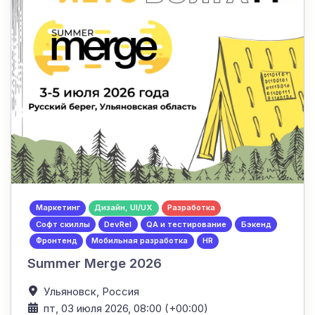
Маркетинг
Дизайн, UI/UX
Разработка
Софт скиллы
DevRel
QA и тестирование
Бэкенд
Фронтенд
Мобильная разработка
HR
Summer Merge 2026
Ульяновск,
Россия
пт, 03 июля 2026, 08:00 (+00:00)