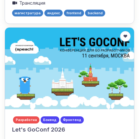
Трансляция
магистратура
яндекс
frontend
backend
Разработка
Бэкенд
Фронтенд
Let's GoConf 2026