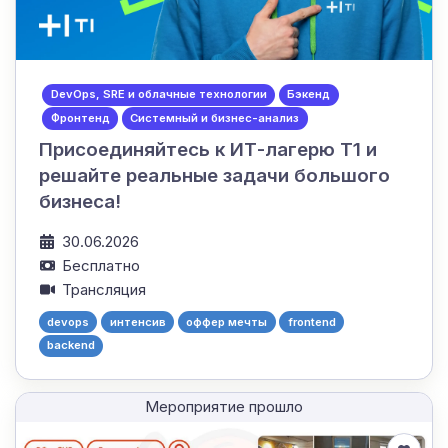
DevOps, SRE и облачные технологии
Бэкенд
Фронтенд
Системный и бизнес-анализ
Присоединяйтесь к ИТ-лагерю Т1 и
решайте реальные задачи большого
бизнеса!
30.06.2026
Бесплатно
Трансляция
devops
интенсив
оффер мечты
frontend
backend
Мероприятие прошло