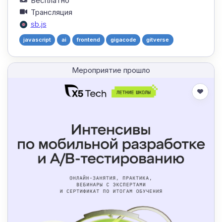
Бесплатно
Трансляция
sb.js
javascript
ai
frontend
gigacode
gitverse
Мероприятие прошло