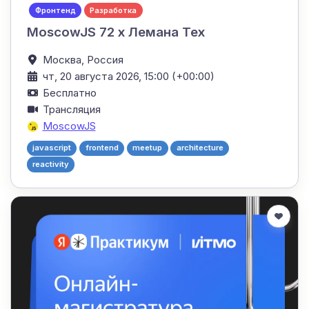
Фронтенд
Разработка
MoscowJS 72 x Лемана Тех
Москва,
Россия
чт, 20 августа 2026, 15:00 (+00:00)
Бесплатно
Трансляция
MoscowJS
javascript
frontend
meetup
architecture
reactivity