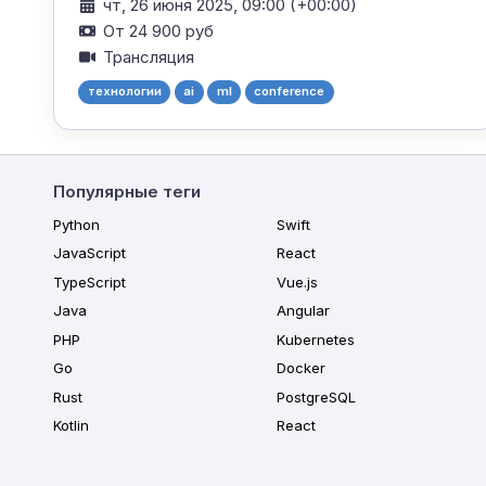
чт, 26 июня 2025, 09:00 (+00:00)
От 24 900 руб
Трансляция
технологии
ai
ml
conference
Популярные теги
Python
Swift
JavaScript
React
TypeScript
Vue.js
Java
Angular
PHP
Kubernetes
Go
Docker
Rust
PostgreSQL
Kotlin
React