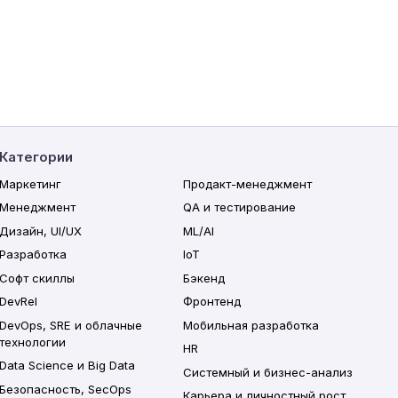
Категории
Маркетинг
Продакт-менеджмент
Менеджмент
QA и тестирование
Дизайн, UI/UX
ML/AI
Разработка
IoT
Софт скиллы
Бэкенд
DevRel
Фронтенд
DevOps, SRE и облачные
Мобильная разработка
технологии
HR
Data Science и Big Data
Системный и бизнес-анализ
Безопасность, SecOps
Карьера и личностный рост