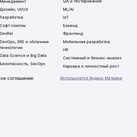
Менеджмент
QA и тестирование
Дизайн, UI/UX
ML/AI
Разработка
IoT
Софт скиллы
Бэкенд
DevRel
Фронтенд
DevOps, SRE и облачные
Мобильная разработка
технологии
HR
Data Science и Big Data
Системный и бизнес-анализ
Безопасность, SecOps
Карьера и личностный рост
ое соглашение
Используется Яндекс Метрика