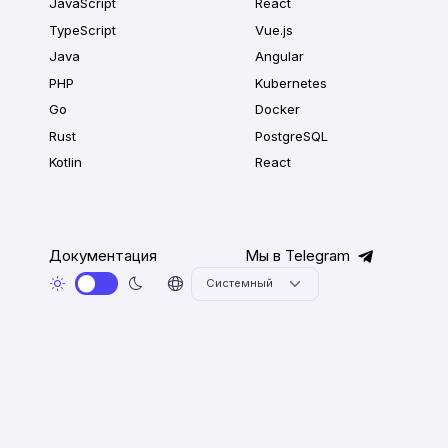
JavaScript
React
TypeScript
Vue.js
Java
Angular
PHP
Kubernetes
Go
Docker
Rust
PostgreSQL
Kotlin
React
Документация
Мы в Telegram