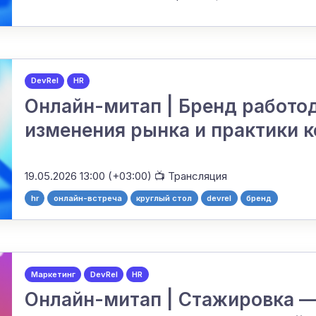
DevRel
HR
Онлайн-митап | Бренд работод
изменения рынка и практики 
19.05.2026 13:00 (+03:00)
📺 Трансляция
hr
онлайн-встреча
круглый стол
devrel
бренд
Маркетинг
DevRel
HR
Онлайн-митап | Стажировка —