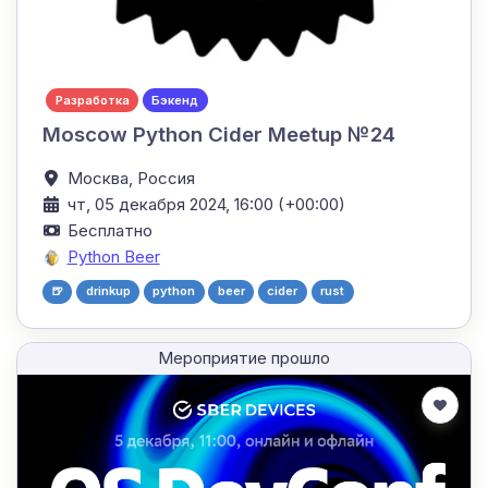
Разработка
Бэкенд
Moscow Python Cider Meetup №24
Москва,
Россия
чт, 05 декабря 2024, 16:00 (+00:00)
Бесплатно
Python Beer
🍺
drinkup
python
beer
cider
rust
Мероприятие прошло