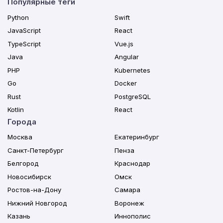
Популярные теги
Python
Swift
JavaScript
React
TypeScript
Vue.js
Java
Angular
PHP
Kubernetes
Go
Docker
Rust
PostgreSQL
Kotlin
React
Города
Москва
Екатеринбург
Санкт-Петербург
Пенза
Белгород
Краснодар
Новосибирск
Омск
Ростов-на-Дону
Самара
Нижний Новгород
Воронеж
Казань
Иннополис