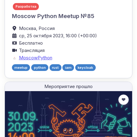
Разработка
Moscow Python Meetup №85
Москва,
Россия
ср, 25 октября 2023, 16:00 (+00:00)
Бесплатно
Трансляция
MoscowPython
meetup
python
rust
iam
keycloak
Мероприятие прошло