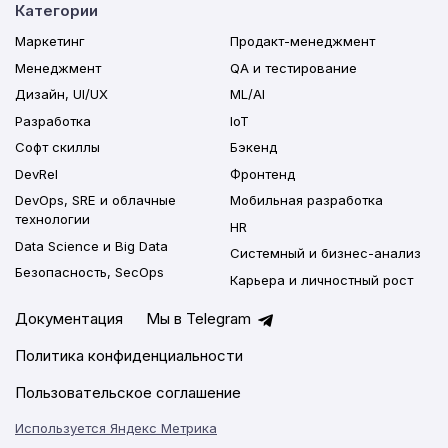
Категории
Маркетинг
Продакт-менеджмент
Менеджмент
QA и тестирование
Дизайн, UI/UX
ML/AI
Разработка
IoT
Софт скиллы
Бэкенд
DevRel
Фронтенд
DevOps, SRE и облачные
Мобильная разработка
технологии
HR
Data Science и Big Data
Системный и бизнес-анализ
Безопасность, SecOps
Карьера и личностный рост
Документация
Мы в Telegram
Политика конфиденциальности
Пользовательское соглашение
Используется Яндекс Метрика