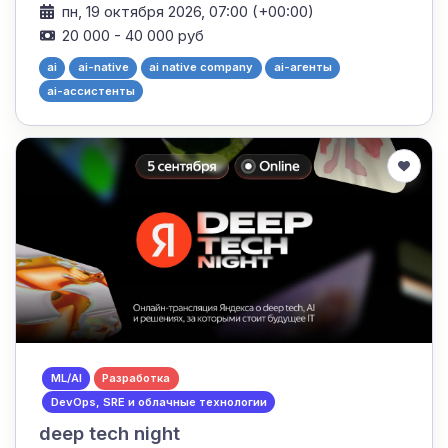
пн, 19 октября 2026, 07:00 (+00:00)
20 000 - 40 000 руб
ai
ai-native
ai native company
ai-агенты
ai-ассистенты
ML/AI
Разработка
DevOps, SRE и облачные технологии
deep tech night