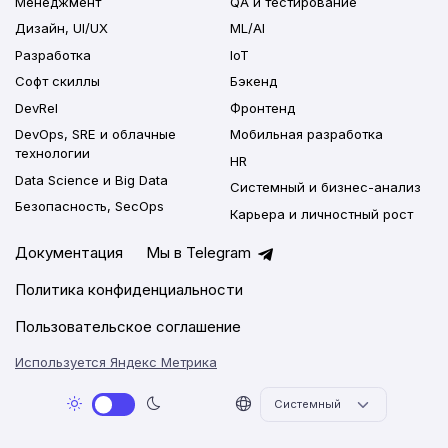
Менеджмент
QA и тестирование
Дизайн, UI/UX
ML/AI
Разработка
IoT
Софт скиллы
Бэкенд
DevRel
Фронтенд
DevOps, SRE и облачные
Мобильная разработка
технологии
HR
Data Science и Big Data
Системный и бизнес-анализ
Безопасность, SecOps
Карьера и личностный рост
Документация
Мы в Telegram
Политика конфиденциальности
Пользовательское соглашение
Используется Яндекс Метрика