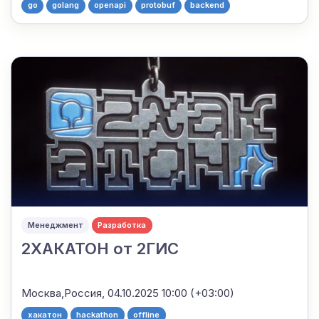
go
golang
openapi
protobuf
backend
Менеджмент
Разработка
2ХАКАТОН от 2ГИС
Москва,Россия,
04.10.2025 10:00 (+03:00)
хакатон
hackathon
offline