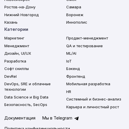
Ростов-на-Дону
Самара
Нижний Новгород
Воронеж
Казань
Иннополис
Категории
Маркетинг
Продакт-менеджмент
Менеджмент
QA и тестирование
Дизайн, UI/UX
ML/AI
Разработка
IoT
Софт скиллы
Бэкенд
DevRel
Фронтенд
DevOps, SRE и облачные
Мобильная разработка
технологии
HR
Data Science и Big Data
Системный и бизнес-анализ
Безопасность, SecOps
Карьера и личностный рост
Документация
Мы в Telegram
Политика конфиденциальности