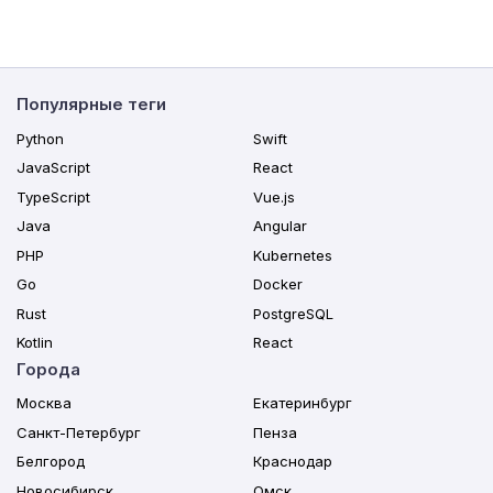
Популярные теги
Python
Swift
JavaScript
React
TypeScript
Vue.js
Java
Angular
PHP
Kubernetes
Go
Docker
Rust
PostgreSQL
Kotlin
React
Города
Москва
Екатеринбург
Санкт-Петербург
Пенза
Белгород
Краснодар
Новосибирск
Омск