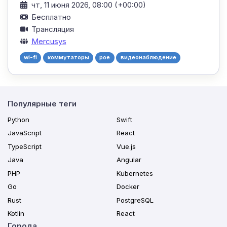
чт, 11 июня 2026, 08:00 (+00:00)
Бесплатно
Трансляция
Mercusys
wi-fi
коммутаторы
poe
видеонаблюдение
Популярные теги
Python
Swift
JavaScript
React
TypeScript
Vue.js
Java
Angular
PHP
Kubernetes
Go
Docker
Rust
PostgreSQL
Kotlin
React
Города