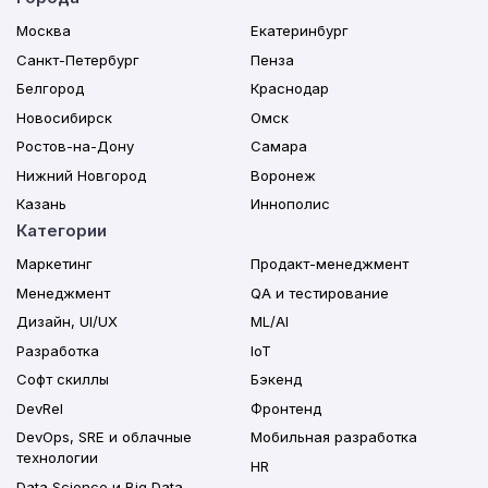
Москва
Екатеринбург
Санкт-Петербург
Пенза
Белгород
Краснодар
Новосибирск
Омск
Ростов-на-Дону
Самара
Нижний Новгород
Воронеж
Казань
Иннополис
Категории
Маркетинг
Продакт-менеджмент
Менеджмент
QA и тестирование
Дизайн, UI/UX
ML/AI
Разработка
IoT
Софт скиллы
Бэкенд
DevRel
Фронтенд
DevOps, SRE и облачные
Мобильная разработка
технологии
HR
Data Science и Big Data