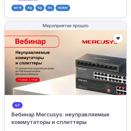
wi-fi
4g
5g
lte
router
Мероприятие прошло
IoT
Вебинар Mercusys: неуправляемые
коммутаторы и сплиттеры