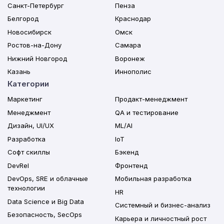
Санкт-Петербург
Пенза
Белгород
Краснодар
Новосибирск
Омск
Ростов-на-Дону
Самара
Нижний Новгород
Воронеж
Казань
Иннополис
Категории
Маркетинг
Продакт-менеджмент
Менеджмент
QA и тестирование
Дизайн, UI/UX
ML/AI
Разработка
IoT
Софт скиллы
Бэкенд
DevRel
Фронтенд
DevOps, SRE и облачные
Мобильная разработка
технологии
HR
Data Science и Big Data
Системный и бизнес-анализ
Безопасность, SecOps
Карьера и личностный рост