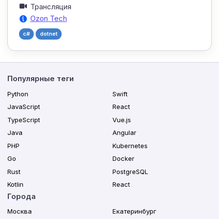
Трансляция
Ozon Tech
c#
dotnet
Популярные теги
Python
Swift
JavaScript
React
TypeScript
Vue.js
Java
Angular
PHP
Kubernetes
Go
Docker
Rust
PostgreSQL
Kotlin
React
Города
Москва
Екатеринбург