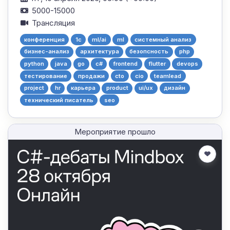
5000-15000
Трансляция
конференция
1с
ml/ai
ml
системный анализ
бизнес-анализ
архитектура
безопсность
php
python
java
go
c#
frontend
flutter
devops
тестирование
продажи
cto
cio
teamlead
project
hr
карьера
product
ui/ux
дизайн
технический писатель
seo
Мероприятие прошло