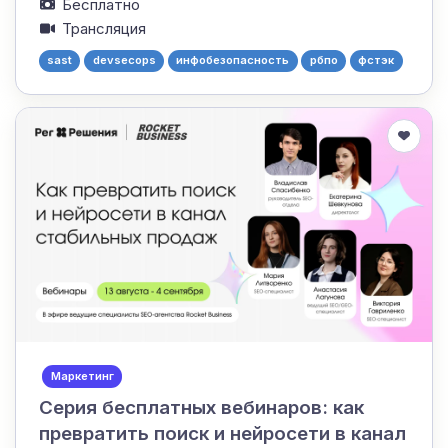
Бесплатно
Трансляция
sast
devsecops
инфобезопасность
рбпо
фстэк
Маркетинг
Серия бесплатных вебинаров: как
превратить поиск и нейросети в канал