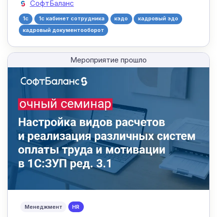
СофтБаланс
1c
1с кабинет сотрудника
кэдо
кадровый эдо
кадровый документооборот
Мероприятие прошло
Менеджмент
HR