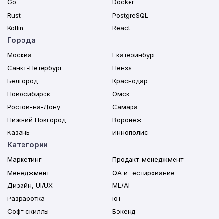
Go
Docker
Rust
PostgreSQL
Kotlin
React
Города
Москва
Екатеринбург
Санкт-Петербург
Пенза
Белгород
Краснодар
Новосибирск
Омск
Ростов-на-Дону
Самара
Нижний Новгород
Воронеж
Казань
Иннополис
Категории
Маркетинг
Продакт-менеджмент
Менеджмент
QA и тестирование
Дизайн, UI/UX
ML/AI
Разработка
IoT
Софт скиллы
Бэкенд