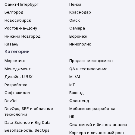
Санкт-Петербург
Пенза
Белгород
Краснодар
Новосибирск
Омск
Ростов-на-Дону
Самара
Нижний Новгород
Воронеж
Казань
Иннополис
Категории
Маркетинг
Продакт-менеджмент
Менеджмент
QA и тестирование
Дизайн, UI/UX
ML/AI
Разработка
IoT
Софт скиллы
Бэкенд
DevRel
Фронтенд
DevOps, SRE и облачные
Мобильная разработка
технологии
HR
Data Science и Big Data
Системный и бизнес-анализ
Безопасность, SecOps
Карьера и личностный рост