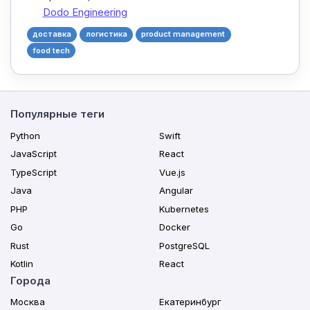
Dodo Engineering
доставка
логистика
product management
food tech
Популярные теги
Python
Swift
JavaScript
React
TypeScript
Vue.js
Java
Angular
PHP
Kubernetes
Go
Docker
Rust
PostgreSQL
Kotlin
React
Города
Москва
Екатеринбург