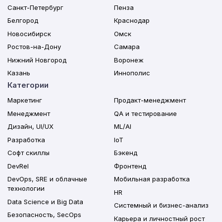
Санкт-Петербург
Пенза
Белгород
Краснодар
Новосибирск
Омск
Ростов-на-Дону
Самара
Нижний Новгород
Воронеж
Казань
Иннополис
Категории
Маркетинг
Продакт-менеджмент
Менеджмент
QA и тестирование
Дизайн, UI/UX
ML/AI
Разработка
IoT
Софт скиллы
Бэкенд
DevRel
Фронтенд
DevOps, SRE и облачные
Мобильная разработка
технологии
HR
Data Science и Big Data
Системный и бизнес-анализ
Безопасность, SecOps
Карьера и личностный рост