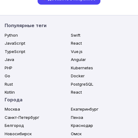
Популярные теги
Python
Swift
JavaScript
React
TypeScript
Vue.js
Java
Angular
PHP
Kubernetes
Go
Docker
Rust
PostgreSQL
Kotlin
React
Города
Москва
Екатеринбург
Санкт-Петербург
Пенза
Белгород
Краснодар
Новосибирск
Омск