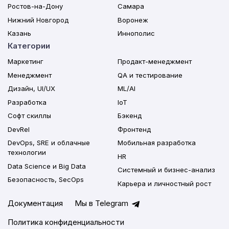
Ростов-на-Дону
Самара
Нижний Новгород
Воронеж
Казань
Иннополис
Категории
Маркетинг
Продакт-менеджмент
Менеджмент
QA и тестирование
Дизайн, UI/UX
ML/AI
Разработка
IoT
Софт скиллы
Бэкенд
DevRel
Фронтенд
DevOps, SRE и облачные
Мобильная разработка
технологии
HR
Data Science и Big Data
Системный и бизнес-анализ
Безопасность, SecOps
Карьера и личностный рост
Документация
Мы в Telegram
Политика конфиденциальности