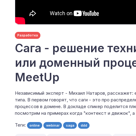
Разработка
Сага - решение тех
или доменный проце
MeetUp
Независимый эксперт - Михаил Натаров, расскажет: е
типа. В первом говорят, что саги - это про распредел
процессов в домене. В докладе спикер поделится пл
посмотрим на примерах когда "контекст и движок", а
Теги:
online
webinar
saga
ddd