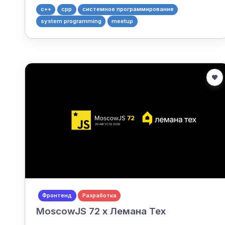
c++
cpp
системное программирование
system programming
meetup
Фронтенд
Разработка
MoscowJS 72 x Лемана Тех