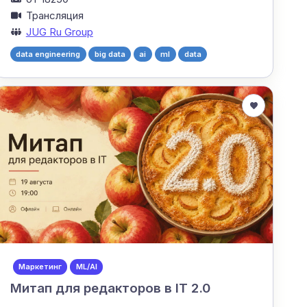
Трансляция
JUG Ru Group
data engineering
big data
ai
ml
data
Маркетинг
ML/AI
Митап для редакторов в IT 2.0