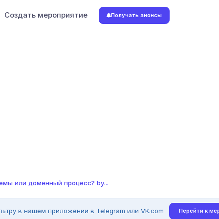
Создать мероприятие
Получать анонсы
емы или доменный процесс? by...
льтру в нашем приложении в Telegram или VK.com
Перейти к ме