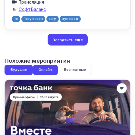
Трансляция
СофтБаланс
1с
1сзуп корп
зкгу
зуп проф
Загрузить еще
Похожие мероприятия
Будущие
Онлайн
Бесплатные