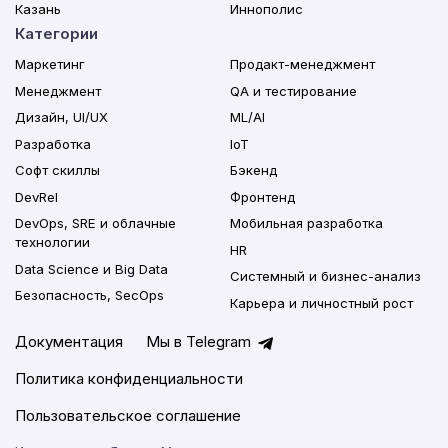
Казань
Иннополис
Категории
Маркетинг
Продакт-менеджмент
Менеджмент
QA и тестирование
Дизайн, UI/UX
ML/AI
Разработка
IoT
Софт скиллы
Бэкенд
DevRel
Фронтенд
DevOps, SRE и облачные
Мобильная разработка
технологии
HR
Data Science и Big Data
Системный и бизнес-анализ
Безопасность, SecOps
Карьера и личностный рост
Документация
Мы в Telegram
Политика конфиденциальности
Пользовательское соглашение