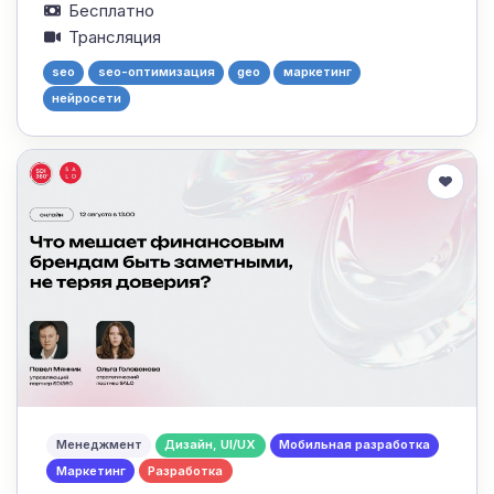
Бесплатно
Трансляция
seo
seo-оптимизация
geo
маркетинг
нейросети
Менеджмент
Дизайн, UI/UX
Мобильная разработка
Маркетинг
Разработка