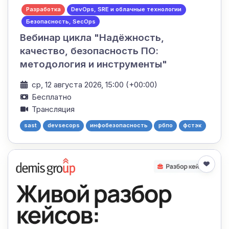
Разработка
DevOps, SRE и облачные технологии
Безопасность, SecOps
Вебинар цикла "Надёжность,
качество, безопасность ПО:
методология и инструменты"
ср, 12 августа 2026, 15:00 (+00:00)
Бесплатно
Трансляция
sast
devsecops
инфобезопасность
рбпо
фстэк