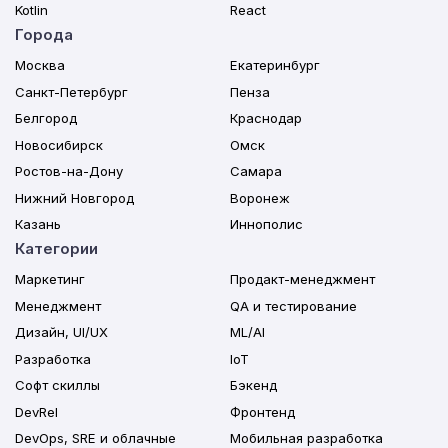
Kotlin
React
Города
Москва
Екатеринбург
Санкт-Петербург
Пенза
Белгород
Краснодар
Новосибирск
Омск
Ростов-на-Дону
Самара
Нижний Новгород
Воронеж
Казань
Иннополис
Категории
Маркетинг
Продакт-менеджмент
Менеджмент
QA и тестирование
Дизайн, UI/UX
ML/AI
Разработка
IoT
Софт скиллы
Бэкенд
DevRel
Фронтенд
DevOps, SRE и облачные
Мобильная разработка