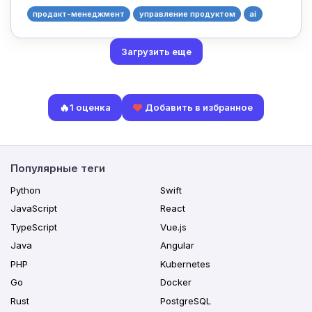
продакт-менеджмент
управление продуктом
ai
Загрузить еще
🔥
1 оценка
Добавить в избранное
Популярные теги
Python
Swift
JavaScript
React
TypeScript
Vue.js
Java
Angular
PHP
Kubernetes
Go
Docker
Rust
PostgreSQL