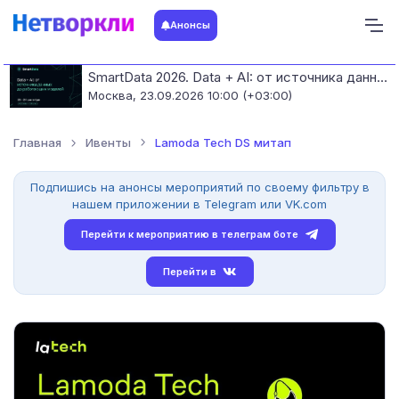
Анонсы
SmartData 2026. Data + AI: от источника данных до работающих моделей
Москва,
23.09.2026 10:00 (+03:00)
Главная
Ивенты
Lamoda Tech DS митап
Подпишись на анонсы мероприятий по своему фильтру в
нашем приложении в Telegram или VK.com
Перейти к мероприятию в телеграм боте
Перейти в