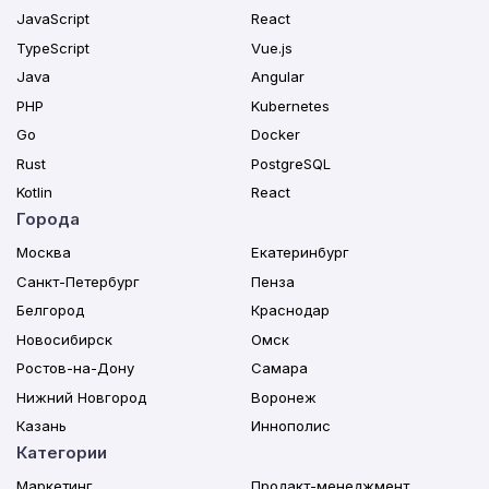
JavaScript
React
TypeScript
Vue.js
Java
Angular
PHP
Kubernetes
Go
Docker
Rust
PostgreSQL
Kotlin
React
Города
Москва
Екатеринбург
Санкт-Петербург
Пенза
Белгород
Краснодар
Новосибирск
Омск
Ростов-на-Дону
Самара
Нижний Новгород
Воронеж
Казань
Иннополис
Категории
Маркетинг
Продакт-менеджмент