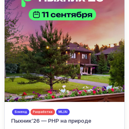
Бэкенд
Разработка
ML/AI
Пыхник’26 — PHP на природе