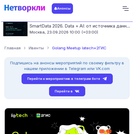
Анонсы
SmartData 2026. Data + AI: от источника данных до работающих моделей
Москва,
23.09.2026 10:00 (+03:00)
Главная
Ивенты
Golang Meetup latech×2ГИС
Подпишись на анонсы мероприятий по своему фильтру в
нашем приложении в Telegram или VK.com
Перейти к мероприятию в телеграм боте
Перейти в