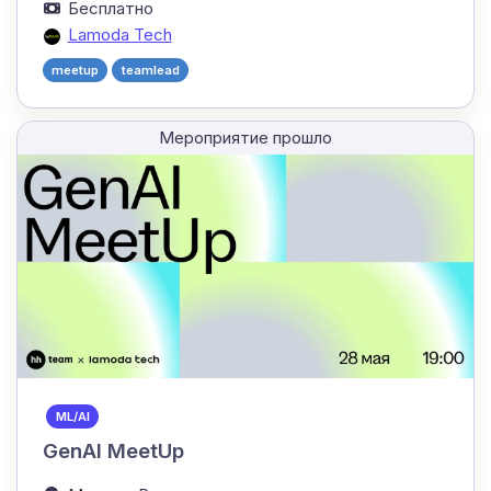
Бесплатно
Lamoda Tech
meetup
teamlead
Мероприятие прошло
ML/AI
GenAI MeetUp