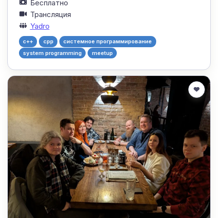
Бесплатно
Трансляция
Yadro
c++
cpp
системное программирование
system programming
meetup