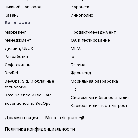
Нижний Новгород
Воронеж
Казань
Иннополис
Категории
Маркетинг
Продакт-менеджмент
Менеджмент
QA и тестирование
Дизайн, UI/UX
ML/AI
Разработка
IoT
Софт скиллы
Бэкенд
DevRel
Фронтенд
DevOps, SRE и облачные
Мобильная разработка
технологии
HR
Data Science и Big Data
Системный и бизнес-анализ
Безопасность, SecOps
Карьера и личностный рост
Документация
Мы в Telegram
Политика конфиденциальности