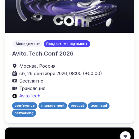
Менеджмент
Продакт-менеджмент
Avito.Tech.Conf 2026
Москва,
Россия
сб, 26 сентября 2026, 08:00 (+00:00)
Бесплатно
Трансляция
AvitoTech
conference
management
product
teamlead
networking