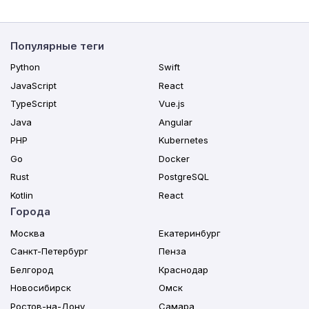
Популярные теги
Python
Swift
JavaScript
React
TypeScript
Vue.js
Java
Angular
PHP
Kubernetes
Go
Docker
Rust
PostgreSQL
Kotlin
React
Города
Москва
Екатеринбург
Санкт-Петербург
Пенза
Белгород
Краснодар
Новосибирск
Омск
Ростов-на-Дону
Самара