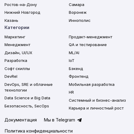
Ростов-на-Дону
Самара
Нижний Новгород
Воронеж
Казань
Иннополис
Категории
Маркетинг
Продакт-менеджмент
Менеджмент
QA и тестирование
Дизайн, UI/UX
ML/AI
Разработка
IoT
Софт скиллы
Бэкенд
DevRel
Фронтенд
DevOps, SRE и облачные
Мобильная разработка
технологии
HR
Data Science и Big Data
Системный и бизнес-анализ
Безопасность, SecOps
Карьера и личностный рост
Документация
Мы в Telegram
Политика конфиденциальности