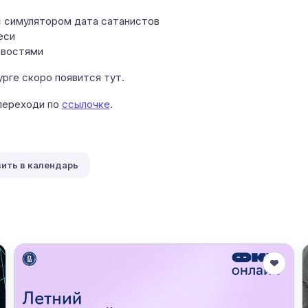
с симулятором дата сатанистов
еси
овостями
урге скоро появится тут.
 переходи по
ссылочке
.
ить в календарь