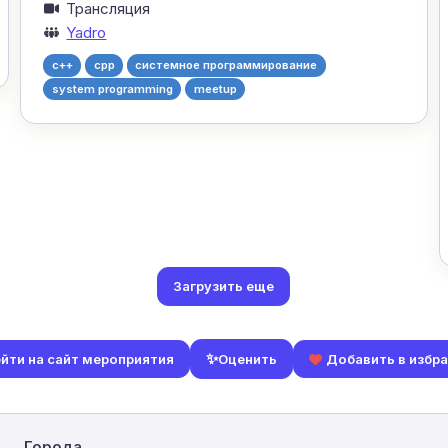
Трансляция
Yadro
c++
cpp
системное программирование
system programming
meetup
Загрузить еще
✨
Оценить
йти на сайт мероприятия
Добавить в избр
Города