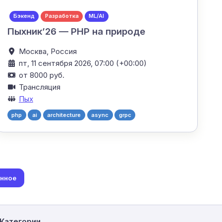
Бэкенд
Разработка
ML/AI
Пыхник’26 — PHP на природе
Москва,
Россия
пт, 11 сентября 2026, 07:00 (+00:00)
от 8000 руб.
Трансляция
Пых
php
ai
architecture
async
grpc
анное
Категории