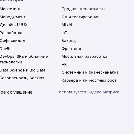
Маркетинг
Продакт-менеджмент
Менеджмент
QA и тестирование
Дизайн, UI/UX
ML/AI
Разработка
IoT
Софт скиллы
Бэкенд
DevRel
Фронтенд
DevOps, SRE и облачные
Мобильная разработка
технологии
HR
Data Science и Big Data
Системный и бизнес-анализ
Безопасность, SecOps
Карьера и личностный рост
ое соглашение
Используется Яндекс Метрика