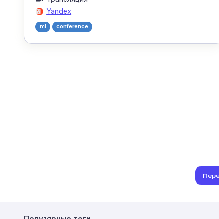
Yandex
ml
conference
Пере
Популярные теги