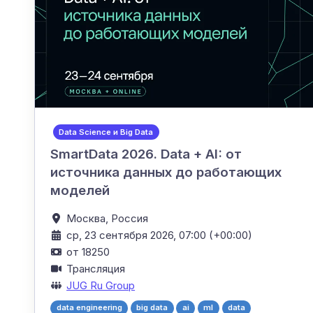
Data Science и Big Data
SmartData 2026. Data + AI: от
источника данных до работающих
моделей
Москва,
Россия
ср, 23 сентября 2026, 07:00 (+00:00)
от 18250
Трансляция
JUG Ru Group
data engineering
big data
ai
ml
data