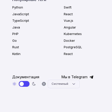
Python
Swift
JavaScript
React
TypeScript
Vue.js
Java
Angular
PHP
Kubernetes
Go
Docker
Rust
PostgreSQL
Kotlin
React
Документация
Мы в Telegram