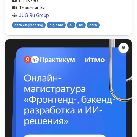
от 18250
Трансляция
JUG Ru Group
data engineering
big data
ai
ml
data