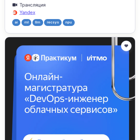
Трансляция
Yandex
ai
ml
llm
recsys
npu