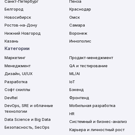
Санкт-Петербург
Пенза
Белгород
Краснодар
Новосибирск
Омск
Ростов-на-Дону
Самара
Нижний Новгород
Воронеж
Казань
Иннополис
Категории
Маркетинг
Продакт-менеджмент
Менеджмент
QA и тестирование
Дизайн, UI/UX
ML/AI
Разработка
IoT
Софт скиллы
Бэкенд
DevRel
Фронтенд
DevOps, SRE и облачные
Мобильная разработка
технологии
HR
Data Science и Big Data
Системный и бизнес-анализ
Безопасность, SecOps
Карьера и личностный рост