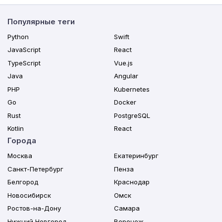
Популярные теги
Python
Swift
JavaScript
React
TypeScript
Vue.js
Java
Angular
PHP
Kubernetes
Go
Docker
Rust
PostgreSQL
Kotlin
React
Города
Москва
Екатеринбург
Санкт-Петербург
Пенза
Белгород
Краснодар
Новосибирск
Омск
Ростов-на-Дону
Самара
Нижний Новгород
Воронеж