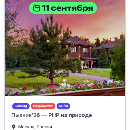
Бэкенд
Разработка
ML/AI
Пыхник’26 — PHP на природе
Москва,
Россия