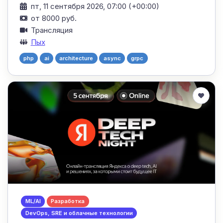
пт, 11 сентября 2026, 07:00 (+00:00)
от 8000 руб.
Трансляция
Пых
php
ai
architecture
async
grpc
ML/AI
Разработка
DevOps, SRE и облачные технологии