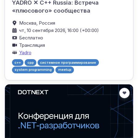
YADRO ✕ C++ Russia: Встреча
«плюсового» сообщества
Москва,
Россия
чт, 10 сентября 2026, 16:00 (+00:00)
Бесплатно
Трансляция
Yadro
c++
cpp
системное программирование
system programming
meetup