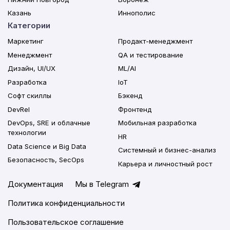
Казань
Иннополис
Категории
Маркетинг
Продакт-менеджмент
Менеджмент
QA и тестирование
Дизайн, UI/UX
ML/AI
Разработка
IoT
Софт скиллы
Бэкенд
DevRel
Фронтенд
DevOps, SRE и облачные
Мобильная разработка
технологии
HR
Data Science и Big Data
Системный и бизнес-анализ
Безопасность, SecOps
Карьера и личностный рост
Документация
Мы в Telegram
Политика конфиденциальности
Пользовательское соглашение