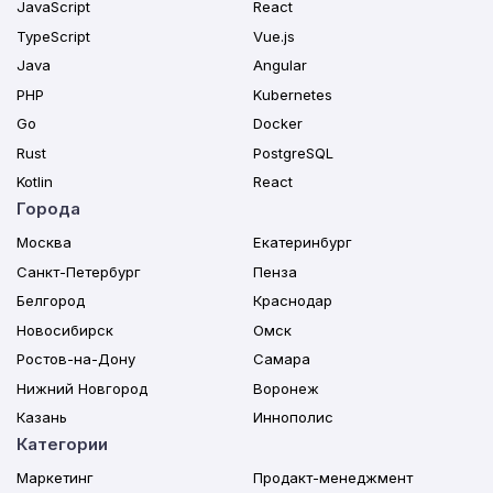
JavaScript
React
TypeScript
Vue.js
Java
Angular
PHP
Kubernetes
Go
Docker
Rust
PostgreSQL
Kotlin
React
Города
Москва
Екатеринбург
Санкт-Петербург
Пенза
Белгород
Краснодар
Новосибирск
Омск
Ростов-на-Дону
Самара
Нижний Новгород
Воронеж
Казань
Иннополис
Категории
Маркетинг
Продакт-менеджмент