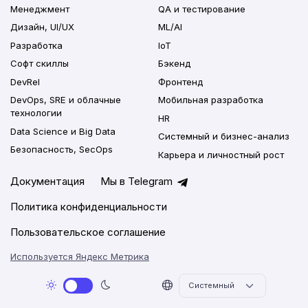
Менеджмент
QA и тестирование
Дизайн, UI/UX
ML/AI
Разработка
IoT
Софт скиллы
Бэкенд
DevRel
Фронтенд
DevOps, SRE и облачные
Мобильная разработка
технологии
HR
Data Science и Big Data
Системный и бизнес-анализ
Безопасность, SecOps
Карьера и личностный рост
Документация
Мы в Telegram
Политика конфиденциальности
Пользовательское соглашение
Используется Яндекс Метрика