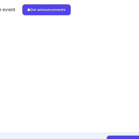
e event
Get announcements