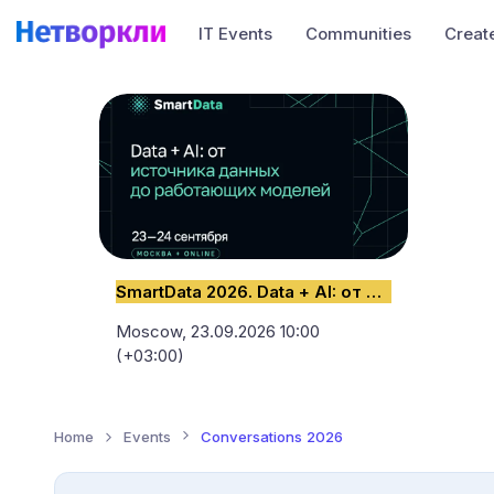
IT Events
Communities
Creat
SmartData 2026. Data + AI: от источника данных до работающих моделей
Moscow,
23.09.2026 10:00
(+03:00)
Home
Events
Conversations 2026