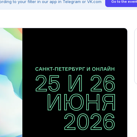
ding to your filter in our app in Telegram or VK.com
Go to the event