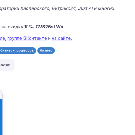
оратории Касперского, Битрикс24, Just AI и многих
 на скидку 10%:
CVS26sLWn
ле
,
группе ВКонтакте
и ​
на сайте.
 бизнес-процессов
бизнес
endar