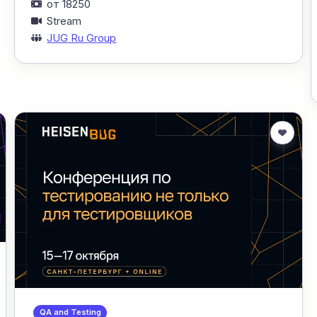
от 18250
Stream
JUG Ru Group
QA and Testing