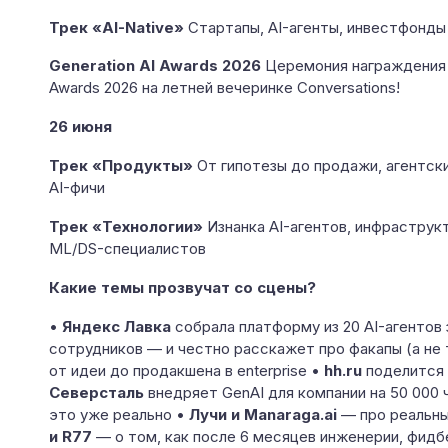
Трек «AI-Native»
Стартапы, AI-агенты, инвестфонды и
Generation AI Awards 2026
Церемония награждения ф
Awards 2026 на летней вечеринке Conversations!
26 июня
Трек «Продукты»
От гипотезы до продажи, агентски
AI-фичи
Трек «Технологии»
Изнанка AI-агентов, инфраструкт
ML/DS-специалистов
Какие темы прозвучат со сцены?
•
Яндекс Лавка
собрала платформу из 20 AI-агентов 
сотрудников — и честно расскажет про факапы (а не 
от идеи до продакшена в enterprise •
hh.ru
поделится 
Северсталь
внедряет GenAI для компании на 50 000 
это уже реально •
Лучи и Manaraga.ai
— про реальны
и R77
— о том, как после 6 месяцев инженерии, фидб