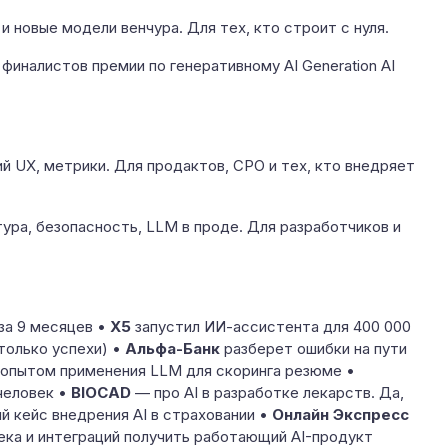
 новые модели венчура. Для тех, кто строит с нуля.
иналистов премии по генеративному AI Generation AI
й UX, метрики. Для продактов, CPO и тех, кто внедряет
ура, безопасность, LLM в проде. Для разработчиков и
за 9 месяцев •
X5
запустил ИИ-ассистента для 400 000
только успехи) •
Альфа-Банк
разберет ошибки на пути
опытом применения LLM для скоринга резюме •
человек •
BIOCAD
— про AI в разработке лекарств. Да,
й кейс внедрения AI в страховании •
Онлайн Экспресс
ека и интеграций получить работающий AI-продукт