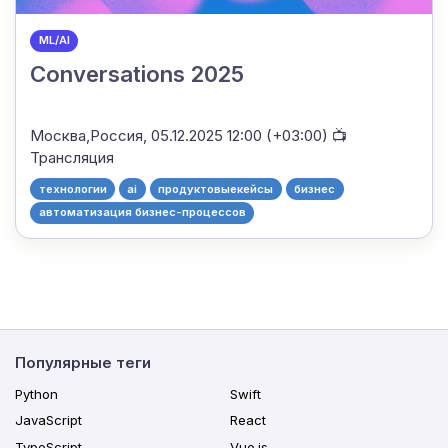
ML/AI
Conversations 2025
Москва,Россия,
05.12.2025 12:00 (+03:00)
📺
Трансляция
технологии
ai
продуктовыекейсы
бизнес
автоматизация бизнес-процессов
Популярные теги
Python
Swift
JavaScript
React
TypeScript
Vue.js