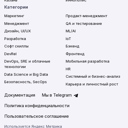
Казань
Иннополис
Категории
Маркетинг
Продакт-менеджмент
Менеджмент
QA и тестирование
Дизайн, UI/UX
ML/AI
Разработка
IoT
Софт скиллы
Бэкенд
DevRel
Фронтенд
DevOps, SRE и облачные
Мобильная разработка
технологии
HR
Data Science и Big Data
Системный и бизнес-анализ
Безопасность, SecOps
Карьера и личностный рост
Документация
Мы в Telegram
Политика конфиденциальности
Пользовательское соглашение
Используется Яндекс Метрика