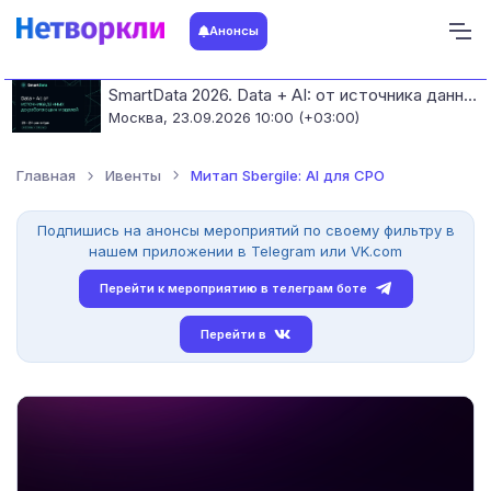
Анонсы
SmartData 2026. Data + AI: от источника данных до работающих моделей
Москва,
23.09.2026 10:00 (+03:00)
Главная
Ивенты
Митап Sbergile: AI для CPO
Подпишись на анонсы мероприятий по своему фильтру в
нашем приложении в Telegram или VK.com
Перейти к мероприятию в телеграм боте
Перейти в