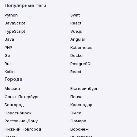
Популярные теги
Python
Swift
JavaScript
React
TypeScript
Vue.js
Java
Angular
PHP
Kubernetes
Go
Docker
Rust
PostgreSQL
Kotlin
React
Города
Москва
Екатеринбург
Санкт-Петербург
Пенза
Белгород
Краснодар
Новосибирск
Омск
Ростов-на-Дону
Самара
Нижний Новгород
Воронеж