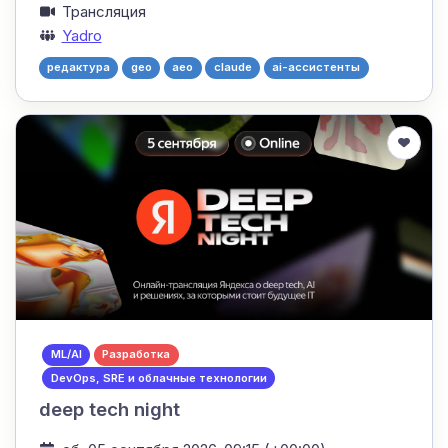
Трансляция
Yadro
редактура
geo
aeo
claude
ai-ассистенты
ML/AI
Разработка
DevOps, SRE и облачные технологии
deep tech night