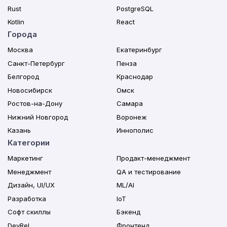
Rust
PostgreSQL
Kotlin
React
Города
Москва
Екатеринбург
Санкт-Петербург
Пенза
Белгород
Краснодар
Новосибирск
Омск
Ростов-на-Дону
Самара
Нижний Новгород
Воронеж
Казань
Иннополис
Категории
Маркетинг
Продакт-менеджмент
Менеджмент
QA и тестирование
Дизайн, UI/UX
ML/AI
Разработка
IoT
Софт скиллы
Бэкенд
DevRel
Фронтенд