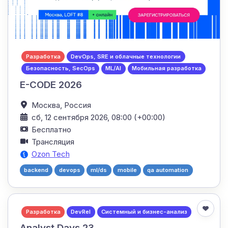
Разработка
DevOps, SRE и облачные технологии
Безопасность, SecOps
ML/AI
Мобильная разработка
E-CODE 2026
Москва,
Россия
сб, 12 сентября 2026, 08:00 (+00:00)
Бесплатно
Трансляция
Ozon Tech
backend
devops
ml/ds
mobile
qa automation
Разработка
DevRel
Системный и бизнес-анализ
Analyst Days 23