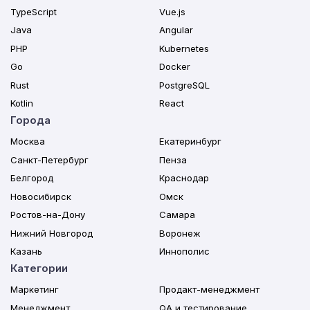
TypeScript
Vue.js
Java
Angular
PHP
Kubernetes
Go
Docker
Rust
PostgreSQL
Kotlin
React
Города
Москва
Екатеринбург
Санкт-Петербург
Пенза
Белгород
Краснодар
Новосибирск
Омск
Ростов-на-Дону
Самара
Нижний Новгород
Воронеж
Казань
Иннополис
Категории
Маркетинг
Продакт-менеджмент
Менеджмент
QA и тестирование