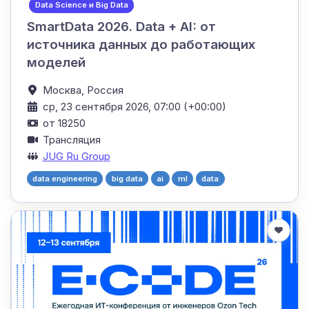
Data Science и Big Data
SmartData 2026. Data + AI: от
источника данных до работающих
моделей
Москва,
Россия
ср, 23 сентября 2026, 07:00 (+00:00)
от 18250
Трансляция
JUG Ru Group
data engineering
big data
ai
ml
data