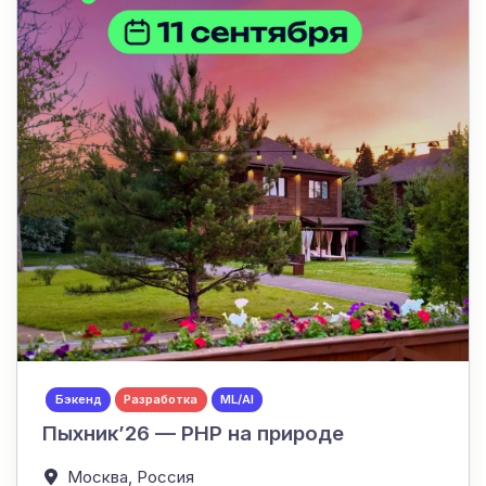
Бэкенд
Разработка
ML/AI
Пыхник’26 — PHP на природе
Москва,
Россия