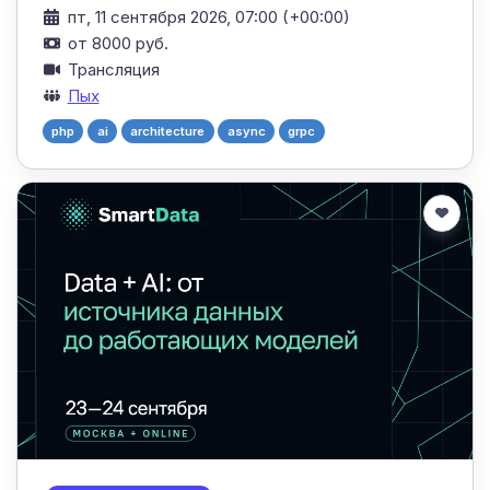
пт, 11 сентября 2026, 07:00 (+00:00)
от 8000 руб.
Трансляция
Пых
php
ai
architecture
async
grpc