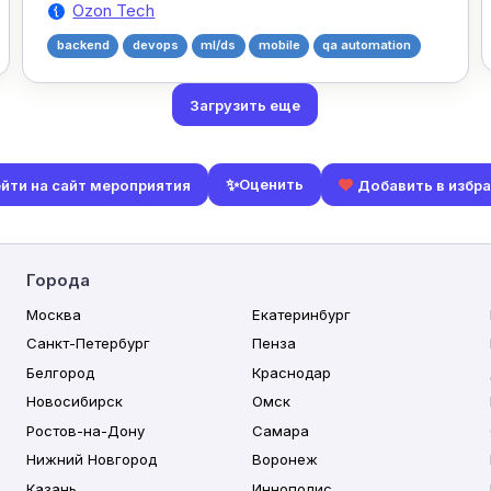
Ozon Tech
backend
devops
ml/ds
mobile
qa automation
Загрузить еще
✨
Оценить
йти на сайт мероприятия
Добавить в избр
Города
Москва
Екатеринбург
Санкт-Петербург
Пенза
Белгород
Краснодар
Новосибирск
Омск
Ростов-на-Дону
Самара
Нижний Новгород
Воронеж
Казань
Иннополис