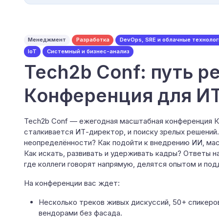
Менеджмент
Разработка
DevOps, SRE и облачные технолог
IoT
Системный и бизнес-анализ
Tech2b Conf: путь р
Конференция для И
Tech2b Conf — ежегодная масштабная конференция К2
сталкивается ИТ-директор, и поиску зрелых решений
неопределённости? Как подойти к внедрению ИИ, ма
Как искать, развивать и удерживать кадры? Ответы на
где коллеги говорят напрямую, делятся опытом и под
На конференции вас ждет:
Несколько треков живых дискуссий, 50+ спикеров
вендорами без фасада.