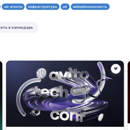
ии-агенты
инфраструктура
иб
кибербезопасность
ить в календарь