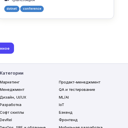
dotnet
conference
анное
Категории
Маркетинг
Продакт-менеджмент
Менеджмент
QA и тестирование
Дизайн, UI/UX
ML/AI
Разработка
IoT
Софт скиллы
Бэкенд
DevRel
Фронтенд
DevOps, SRE и облачные
Мобильная разработка