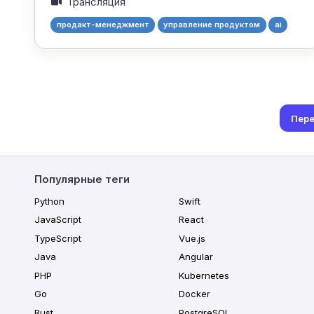
Трансляция
продакт-менеджмент
управление продуктом
ai
Пере
Популярные теги
Python
Swift
JavaScript
React
TypeScript
Vue.js
Java
Angular
PHP
Kubernetes
Go
Docker
Rust
PostgreSQL