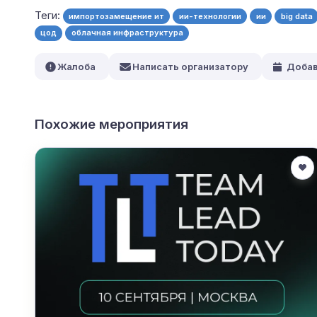
Теги:
импортозамещение ит
ии-технологии
ии
big data
цод
облачная инфраструктура
Жалоба
Написать организатору
Добав
Похожие мероприятия