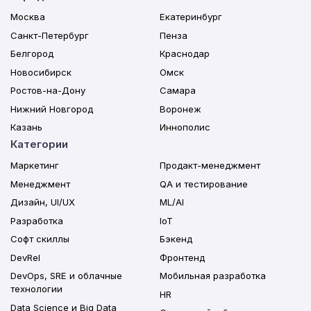
Москва
Екатеринбург
Санкт-Петербург
Пенза
Белгород
Краснодар
Новосибирск
Омск
Ростов-на-Дону
Самара
Нижний Новгород
Воронеж
Казань
Иннополис
Категории
Маркетинг
Продакт-менеджмент
Менеджмент
QA и тестирование
Дизайн, UI/UX
ML/AI
Разработка
IoT
Софт скиллы
Бэкенд
DevRel
Фронтенд
DevOps, SRE и облачные
Мобильная разработка
технологии
HR
Data Science и Big Data