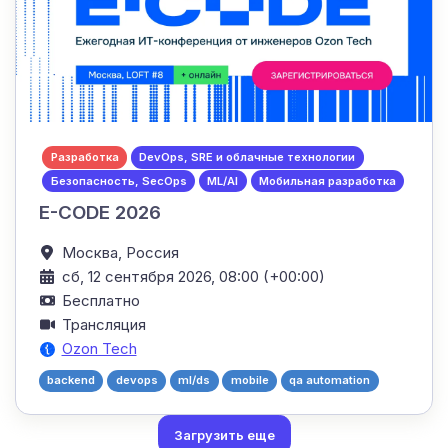
Разработка
DevOps, SRE и облачные технологии
Безопасность, SecOps
ML/AI
Мобильная разработка
E-CODE 2026
Москва,
Россия
сб, 12 сентября 2026, 08:00 (+00:00)
Бесплатно
Трансляция
Ozon Tech
backend
devops
ml/ds
mobile
qa automation
Загрузить еще