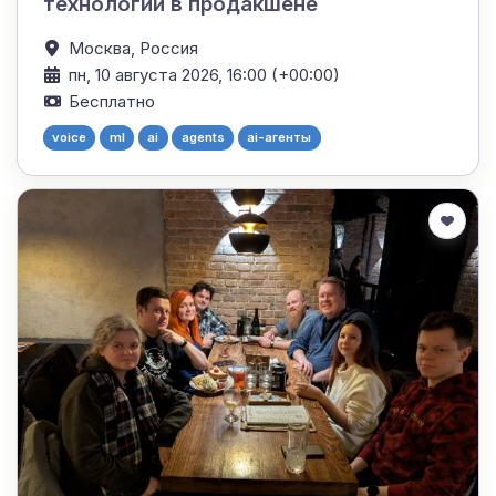
технологии в продакшене
Москва,
Россия
пн, 10 августа 2026, 16:00 (+00:00)
Бесплатно
voice
ml
ai
agents
ai-агенты