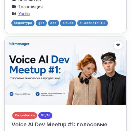
Трансляция
Yadro
редактура
geo
aeo
claude
ai-ассистенты
Разработка
ML/AI
Voice AI Dev Meetup #1: голосовые