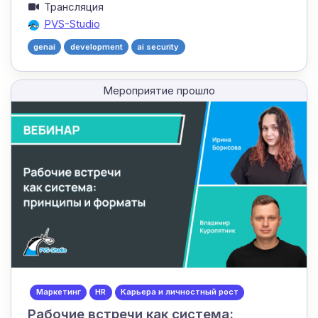
Трансляция
PVS-Studio
genai
development
ai security
Мероприятие прошло
Маркетинг
HR
Карьера и личностный рост
Рабочие встречи как система: