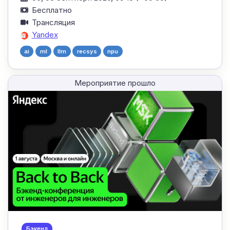
Бесплатно
Трансляция
Yandex
ai
ml
llm
recsys
npu
Мероприятие прошло
Бэкенд