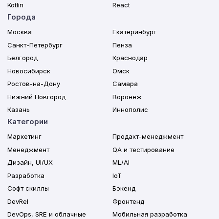
Kotlin
React
Города
Москва
Екатеринбург
Санкт-Петербург
Пенза
Белгород
Краснодар
Новосибирск
Омск
Ростов-на-Дону
Самара
Нижний Новгород
Воронеж
Казань
Иннополис
Категории
Маркетинг
Продакт-менеджмент
Менеджмент
QA и тестирование
Дизайн, UI/UX
ML/AI
Разработка
IoT
Софт скиллы
Бэкенд
DevRel
Фронтенд
DevOps, SRE и облачные
Мобильная разработка