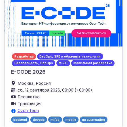
Разработка
DevOps, SRE и облачные технологии
Безопасность, SecOps
ML/AI
Мобильная разработка
E-CODE 2026
Москва,
Россия
сб, 12 сентября 2026, 08:00 (+00:00)
Бесплатно
Трансляция
Ozon Tech
backend
devops
ml/ds
mobile
qa automation