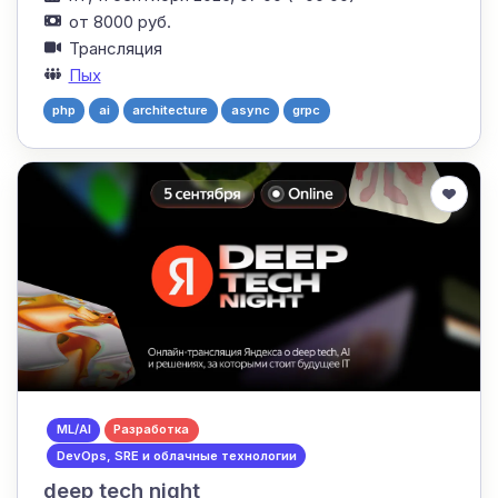
от 8000 руб.
Трансляция
Пых
php
ai
architecture
async
grpc
ML/AI
Разработка
DevOps, SRE и облачные технологии
deep tech night