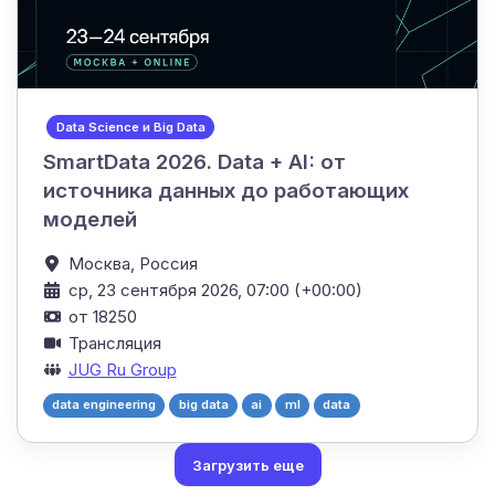
Data Science и Big Data
SmartData 2026. Data + AI: от
источника данных до работающих
моделей
Москва,
Россия
ср, 23 сентября 2026, 07:00 (+00:00)
от 18250
Трансляция
JUG Ru Group
data engineering
big data
ai
ml
data
Загрузить еще