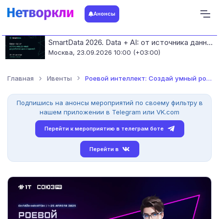
Анонсы
SmartData 2026. Data + AI: от источника данных до работающих моделей
Москва,
23.09.2026 10:00 (+03:00)
Главная
Ивенты
Роевой интеллект: Создай умный рой беспилотников и спаси мир...
Подпишись на анонсы мероприятий по своему фильтру в
нашем приложении в Telegram или VK.com
Перейти к мероприятию в телеграм боте
Перейти в