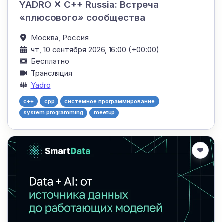
YADRO ✕ C++ Russia: Встреча
«плюсового» сообщества
Москва,
Россия
чт, 10 сентября 2026, 16:00 (+00:00)
Бесплатно
Трансляция
Yadro
c++
cpp
системное программирование
system programming
meetup