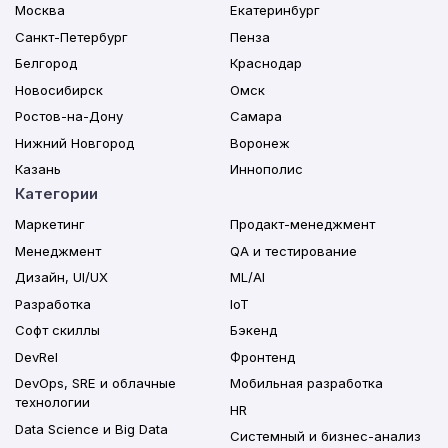
Москва
Екатеринбург
Санкт-Петербург
Пенза
Белгород
Краснодар
Новосибирск
Омск
Ростов-на-Дону
Самара
Нижний Новгород
Воронеж
Казань
Иннополис
Категории
Маркетинг
Продакт-менеджмент
Менеджмент
QA и тестирование
Дизайн, UI/UX
ML/AI
Разработка
IoT
Софт скиллы
Бэкенд
DevRel
Фронтенд
DevOps, SRE и облачные
Мобильная разработка
технологии
HR
Data Science и Big Data
Системный и бизнес-анализ