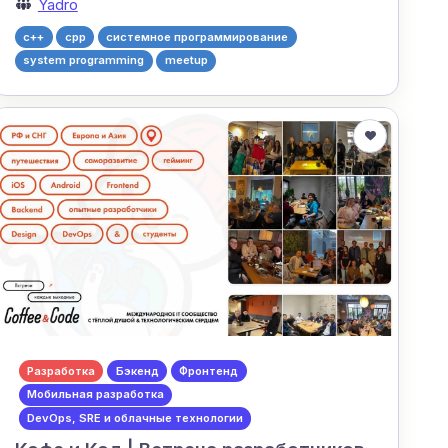
Yadro
c++
cpp
системное программирование
system programming
meetup
Разработка
Бэкенд
Фронтенд
Мобильная разработка
DevOps, SRE и облачные технологии