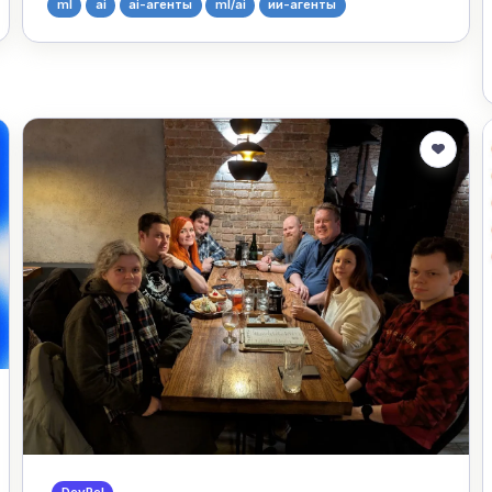
ml
ai
ai-агенты
ml/ai
ии-агенты