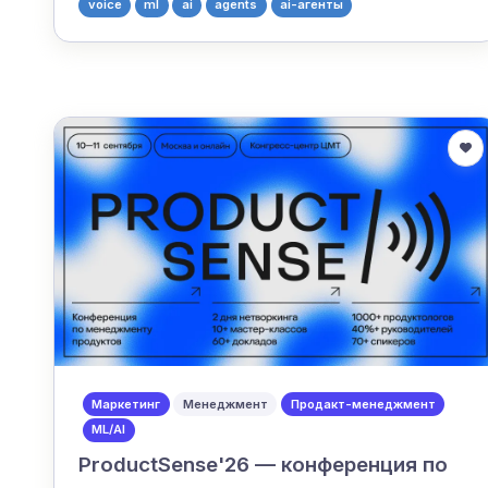
voice
ml
ai
agents
ai-агенты
Маркетинг
Менеджмент
Продакт-менеджмент
ML/AI
ProductSense'26 — конференция по