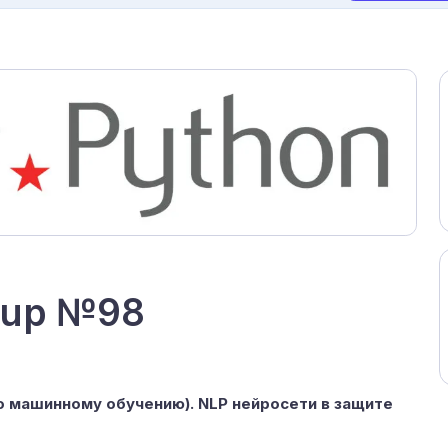
tup №98
о машинному обучению). NLP нейросети в защите