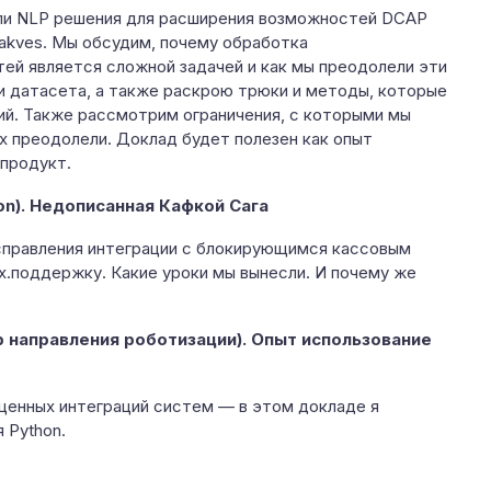
али NLP решения для расширения возможностей DCAP
 Makves. Мы обсудим, почему обработка
ей является сложной задачей и как мы преодолели эти
и датасета, а также раскрою трюки и методы, которые
ий. Также рассмотрим ограничения, с которыми мы
их преодолели. Доклад будет полезен как опыт
продукт.
on). Недописанная Кафкой Сага
справления интеграции с блокирующимся кассовым
х.поддержку. Какие уроки мы вынесли. И почему же
р направления роботизации). Опыт использование
оценных интеграций систем — в этом докладе я
 Python.