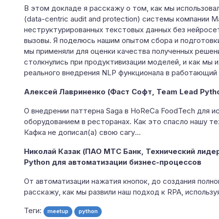
В этом докладе я расскажу о том, как мы использов
(data-centric audit and protection) системы компании
неструктурированных текстовых данных без нейросет
вызовы. Я поделюсь нашим опытом сбора и подготовк
мы применяли для оценки качества полученных решен
столкнулись при продуктивизации моделей, и как мы 
реального внедрения NLP функционала в работающий 
Алексей Лавриненко (Фаст Софт, Team Lead Pyth
О внедрении паттерна Saga в HoReCa FoodTech для и
оборудованием в ресторанах. Как это спасло нашу те
Кафка не дописал(а) свою сагу…
Николай Казак (ПАО МТС Банк, Технический лиде
Python для автоматизации бизнес-процессов
От автоматизации нажатия кнопок, до создания полн
расскажу, как мы развили наш подход к RPA, используя
Теги:
meetup
python