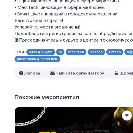
▪ Digital Marketing: инновации в сфере маркетинга.
▪ Med Tech: инновации в сфере медицины.
▪ Smart Live: инновации в городском управлении.
Регистрация открыта!
Успевайте, места ограничены!
Подробности и регистрация на сайте: https://innovatio
💟Присоединяйтесь и будьте в центре технологическ
Теги:
retail & e-com
hr
med tech
ed tech
fintech
dig
smarthome & smart live.
Жалоба
Написать организатору
Добав
Похожие мероприятия