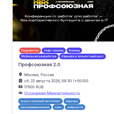
Разработка
Софт скиллы
Бэкенд
Мобильная разработка
Карьера и личностный рост
Профсоюзная 2.0
Москва,
Россия
сб, 22 августа 2026, 09:30 (+00:00)
17900 RUB
Осознанная Меркантильность
искусственный интеллект
карьера
программирование
saas
нейросети