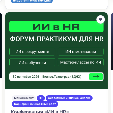
индустрия мультимедиа
Менеджмент
HR
Системный и бизнес-анализ
Карьера и личностный рост
Конференция «ИИ в HR»