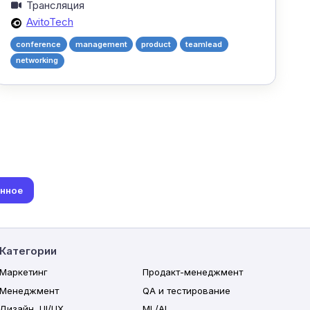
Трансляция
AvitoTech
conference
management
product
teamlead
networking
анное
Категории
Маркетинг
Продакт-менеджмент
Менеджмент
QA и тестирование
Дизайн, UI/UX
ML/AI