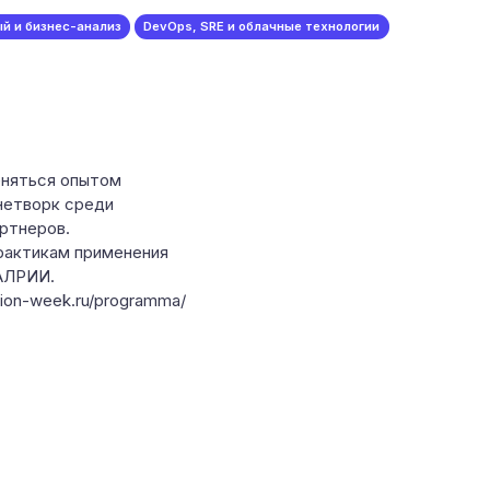
й и бизнес-анализ
DevOps, SRE и облачные технологии
еняться опытом
нетворк среди
ртнеров.
рактикам применения
 АЛРИИ.
tion-week.ru/programma/