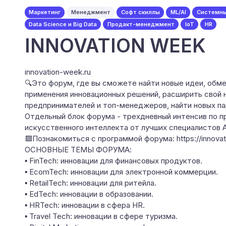
Маркетинг
Менеджмент
Софт скиллы
ML/AI
Системны
Data Science и Big Data
Продакт-менеджмент
IoT
HR
INNOVATION WEEK
innovation-week.ru
🔍Это форум, где вы сможете найти новые идеи, обм
применения инновационных решений, расширить свой 
предпринимателей и топ-менеджеров, найти новых па
Отдельный блок форума - трехдневный интенсив по п
искусственного интеллекта от лучших специалистов
🟪Познакомиться с программой форума: https://innova
ОСНОВНЫЕ ТЕМЫ ФОРУМА:
▪ FinTech: инновации для финансовых продуктов.
▪ EcomTech: инновации для электронной коммерции.
▪ RetailTech: инновации для ритейла.
▪ EdTech: инновации в образовании.
▪ HRTech: инновации в сфера HR.
▪ Travel Tech: инновации в сфере туризма.