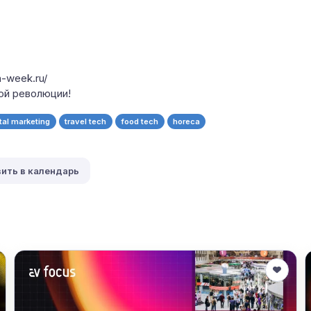
n-week.ru/
ой революции!
ital marketing
travel tech
food tech
horeca
ить в календарь