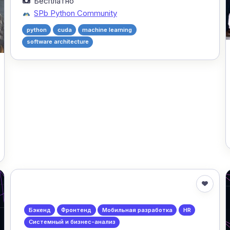
Бесплатно
SPb Python Community
python
cuda
machine learning
software architecture
Бэкенд
Фронтенд
Мобильная разработка
HR
Системный и бизнес-анализ