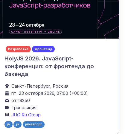
Разработка
Фронтенд
HolyJS 2026. JavaScript-
конференция: от фронтенда до
бэкенда
Санкт-Петербург,
Россия
пт, 23 октября 2026, 07:00 (+00:00)
от 18250
Трансляция
JUG Ru Group
ja
js
javascript