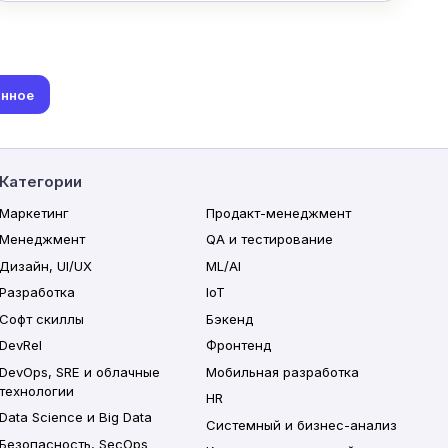
анное
Категории
Маркетинг
Продакт-менеджмент
Менеджмент
QA и тестирование
Дизайн, UI/UX
ML/AI
Разработка
IoT
Софт скиллы
Бэкенд
DevRel
Фронтенд
DevOps, SRE и облачные
Мобильная разработка
технологии
HR
Data Science и Big Data
Системный и бизнес-анализ
Безопасность, SecOps