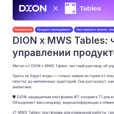
Разработка
Продакт-менеджмент
Системный и бизнес-ан
DION x MWS Tables: 
управлении продук
Митап от DION x MWS Tables: честный разговор об уп
Здесь не будет воды — только живые истории от опы
гипотез до миллионных аудиторий. Они расскажут, как 
аналитике.
🛡️ DION: защищённая платформа ИТ-холдинга Т1 для 
Объединяет мессенджер, видеоконференции и обмен 
📋 MWS Tables: платформа для командной работы, гд