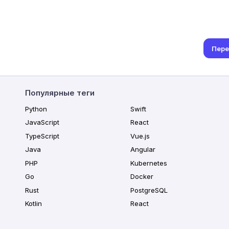
Пере
Популярные теги
Python
Swift
JavaScript
React
TypeScript
Vue.js
Java
Angular
PHP
Kubernetes
Go
Docker
Rust
PostgreSQL
Kotlin
React