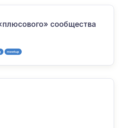
 «плюсового» сообщества
g
meetup