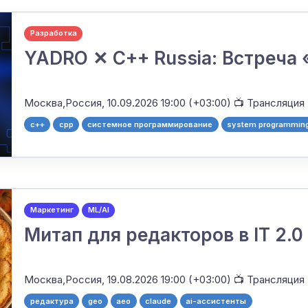
Разработка
YADRO ✕ C++ Russia: Встреча
Москва,Россия,
10.09.2026 19:00 (+03:00)
📺 Трансляция
c++
cpp
системное программирование
system programmin
Маркетинг
ML/AI
Митап для редакторов в IT 2.0
Москва,Россия,
19.08.2026 19:00 (+03:00)
📺 Трансляция
редактура
geo
aeo
claude
ai-ассистенты