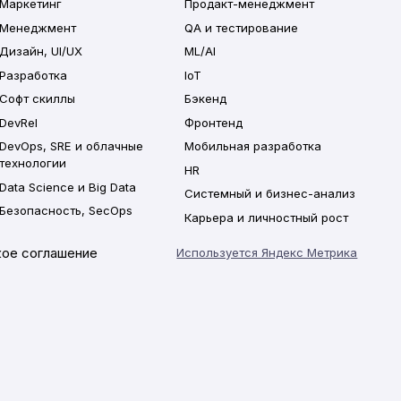
Маркетинг
Продакт-менеджмент
Менеджмент
QA и тестирование
Дизайн, UI/UX
ML/AI
Разработка
IoT
Софт скиллы
Бэкенд
DevRel
Фронтенд
DevOps, SRE и облачные
Мобильная разработка
технологии
HR
Data Science и Big Data
Системный и бизнес-анализ
Безопасность, SecOps
Карьера и личностный рост
ое соглашение
Используется Яндекс Метрика