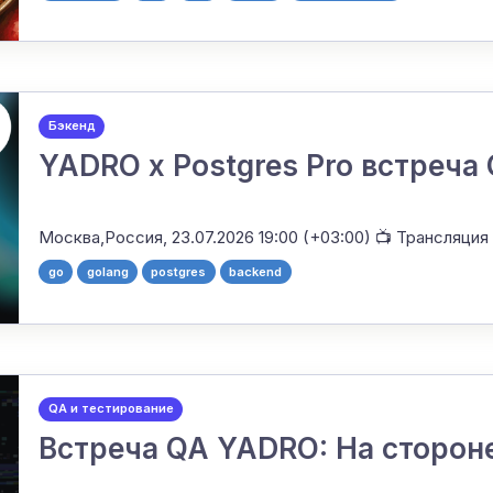
Бэкенд
YADRO х Postgres Pro встреча
Москва,Россия,
23.07.2026 19:00 (+03:00)
📺 Трансляция
go
golang
postgres
backend
QA и тестирование
Встреча QA YADRO: На сторон