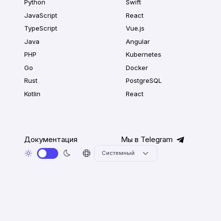
Python
Swift
JavaScript
React
TypeScript
Vue.js
Java
Angular
PHP
Kubernetes
Go
Docker
Rust
PostgreSQL
Kotlin
React
Документация
Мы в Telegram