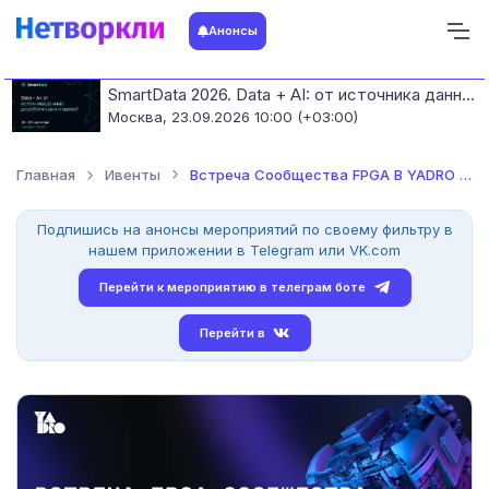
Анонсы
SmartData 2026. Data + AI: от источника данных до работающих моделей
Москва,
23.09.2026 10:00 (+03:00)
Главная
Ивенты
Встреча Сообщества FPGA В YADRO 2026
Подпишись на анонсы мероприятий по своему фильтру в
нашем приложении в Telegram или VK.com
Перейти к мероприятию в телеграм боте
Перейти в