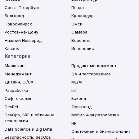
Санкт-Петербург
Пенза
Белгород
Краснодар
Новосибирск
Омск
Ростов-на-Дону
Самара
Нижний Новгород
Воронеж
Казань
Иннополис
Категории
Маркетинг
Продакт-менеджмент
Менеджмент
QA и тестирование
Дизайн, UI/UX
ML/AI
Разработка
IoT
Софт скиллы
Бэкенд
DevRel
Фронтенд
DevOps, SRE и облачные
Мобильная разработка
технологии
HR
Data Science и Big Data
Системный и бизнес-анализ
Безопасность, SecOps