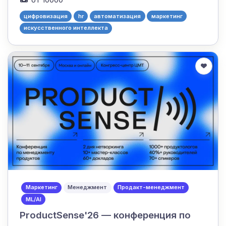
цифровизация
hr
автоматизация
маркетинг
искусственного интеллекта
Маркетинг
Менеджмент
Продакт-менеджмент
ML/AI
ProductSense'26 — конференция по