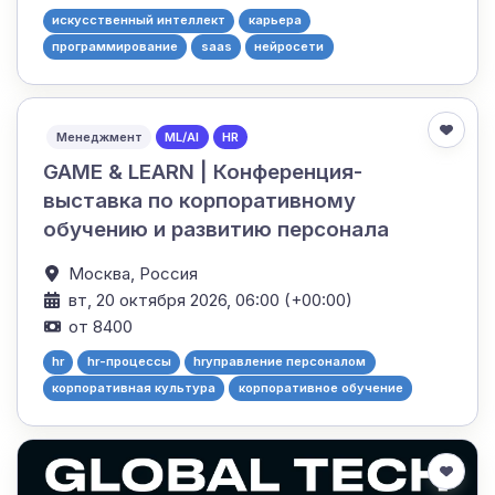
искусственный интеллект
карьера
программирование
saas
нейросети
Менеджмент
ML/AI
HR
GAME & LEARN | Конференция-
выставка по корпоративному
обучению и развитию персонала
Москва,
Россия
вт, 20 октября 2026, 06:00 (+00:00)
от 8400
hr
hr-процессы
hrуправление персоналом
корпоративная культура
корпоративное обучение