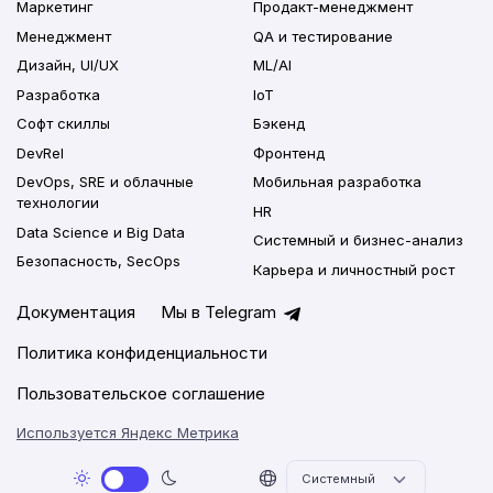
Маркетинг
Продакт-менеджмент
Менеджмент
QA и тестирование
Дизайн, UI/UX
ML/AI
Разработка
IoT
Софт скиллы
Бэкенд
DevRel
Фронтенд
DevOps, SRE и облачные
Мобильная разработка
технологии
HR
Data Science и Big Data
Системный и бизнес-анализ
Безопасность, SecOps
Карьера и личностный рост
Документация
Мы в Telegram
Политика конфиденциальности
Пользовательское соглашение
Используется Яндекс Метрика