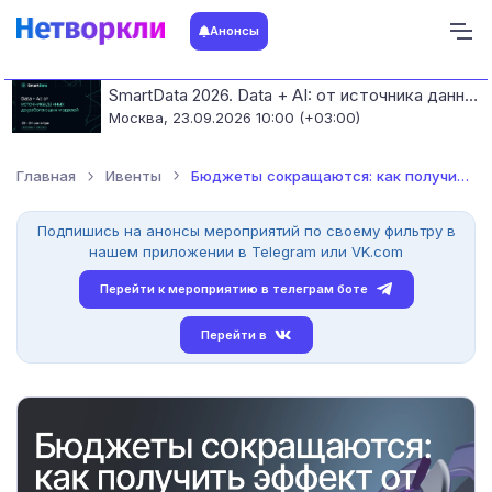
Анонсы
SmartData 2026. Data + AI: от источника данных до работающих моделей
Москва,
23.09.2026 10:00 (+03:00)
Главная
Ивенты
Бюджеты сокращаются: как получить эффект от портала и внутрен...
Подпишись на анонсы мероприятий по своему фильтру в
нашем приложении в Telegram или VK.com
Перейти к мероприятию в телеграм боте
Перейти в