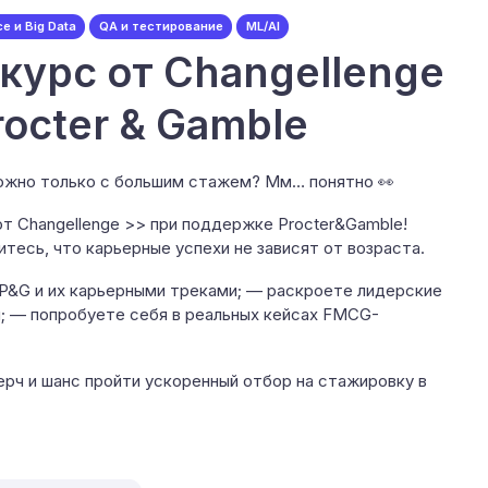
e и Big Data
QA и тестирование
ML/AI
курс от Changellenge
octer & Gamble
можно только с большим стажем? Мм… понятно 👀
т Changellenge >> при поддержке Procter&Gamble!
тесь, что карьерные успехи не зависят от возраста.
 P&G и их карьерными треками; — раскроете лидерские
ы; — попробуете себя в реальных кейсах FMCG-
ерч и шанс пройти ускоренный отбор на стажировку в