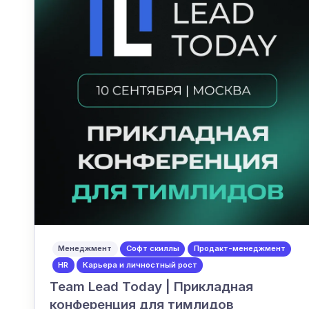
Менеджмент
Софт скиллы
Продакт-менеджмент
HR
Карьера и личностный рост
Team Lead Today | Прикладная
конференция для тимлидов