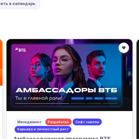
ить в календарь
Менеджмент
Разработка
Софт скиллы
Карьера и личностный рост
Амбассадорская программа ВТБ