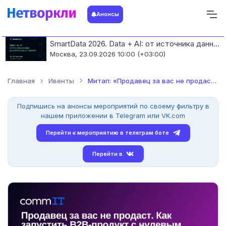
Анонсы
SmartData 2026. Data + AI: от источника данных до работающих моделей
Москва,
23.09.2026 10:00 (+03:00)
Главная
Ивенты
Митап: «Продавец за вас не продаст. Как запустить B2B-продукт...
Подпишись на анонсы мероприятий по своему фильтру в
нашем приложении в Telegram или VK.com
Перейти к мероприятию в телеграм боте
Перейти в