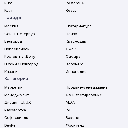
Rust
PostgreSQL
Kotlin
React
Города
Москва
Екатеринбург
Санкт-Петербург
Пенза
Белгород
Краснодар
Новосибирск
Омск
Ростов-на-Дону
Самара
Нижний Новгород
Воронеж
Казань
Иннополис
Категории
Маркетинг
Продакт-менеджмент
Менеджмент
QA и тестирование
Дизайн, UI/UX
ML/AI
Разработка
IoT
Софт скиллы
Бэкенд
DevRel
Фронтенд