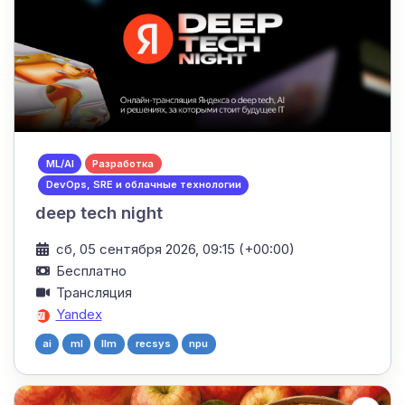
ML/AI
Разработка
DevOps, SRE и облачные технологии
deep tech night
сб, 05 сентября 2026, 09:15 (+00:00)
Бесплатно
Трансляция
Yandex
ai
ml
llm
recsys
npu