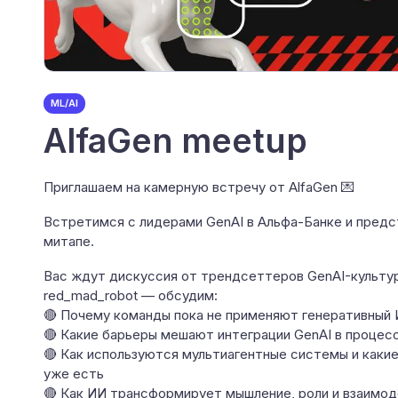
ML/AI
AlfaGen meetup
Приглашаем на камерную встречу от AlfaGen 💌
Встретимся с лидерами GenAI в Альфа-Банке и пред
митапе.
Вас ждут дискуссия от трендсеттеров GenAI-культур
red_mad_robot — обсудим:
🔴 Почему команды пока не применяют генеративный И
🔴 Какие барьеры мешают интеграции GenAI в процессы
🔴 Как используются мультиагентные системы и каки
уже есть
🔴 Как ИИ трансформирует мышление, роли и взаимод