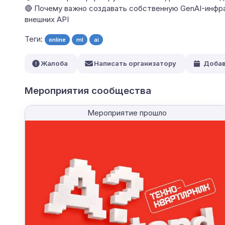
🔴 Почему важно создавать собственную GenAI-инфра
внешних API
Теги:
online
ml
ai
Жалоба
Написать организатору
Добав
Мероприятия сообщества
Мероприятие прошло