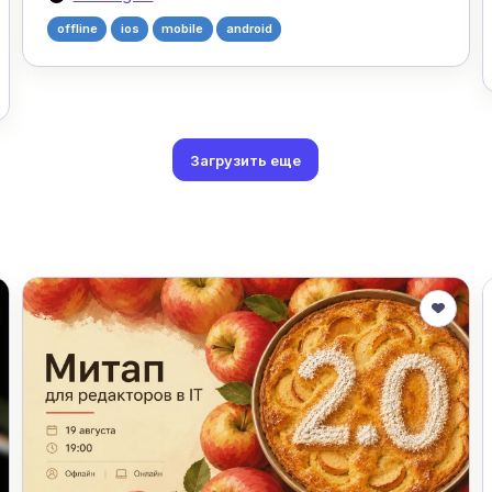
offline
ios
mobile
android
Загрузить еще