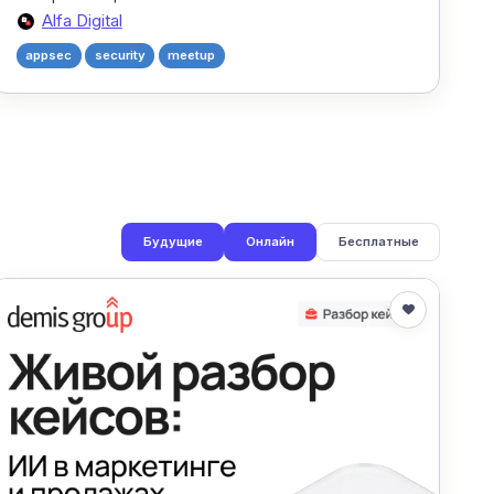
Alfa Digital
appsec
security
meetup
Будущие
Онлайн
Бесплатные