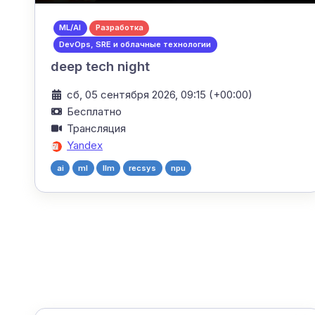
ML/AI
Разработка
DevOps, SRE и облачные технологии
deep tech night
сб, 05 сентября 2026, 09:15 (+00:00)
Бесплатно
Трансляция
Yandex
ai
ml
llm
recsys
npu