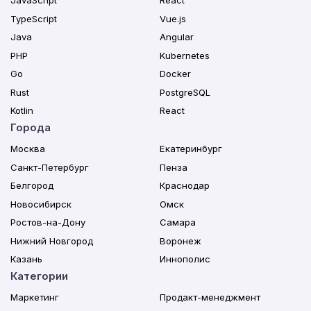
JavaScript
React
TypeScript
Vue.js
Java
Angular
PHP
Kubernetes
Go
Docker
Rust
PostgreSQL
Kotlin
React
Города
Москва
Екатеринбург
Санкт-Петербург
Пенза
Белгород
Краснодар
Новосибирск
Омск
Ростов-на-Дону
Самара
Нижний Новгород
Воронеж
Казань
Иннополис
Категории
Маркетинг
Продакт-менеджмент