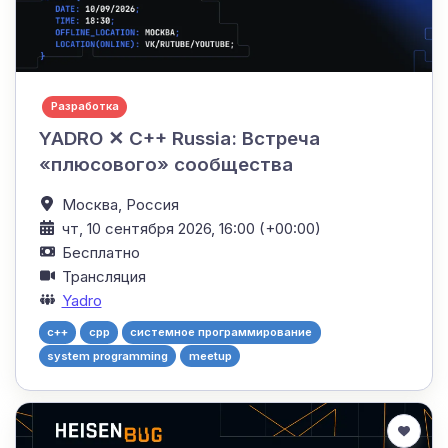
Разработка
YADRO ✕ C++ Russia: Встреча
«плюсового» сообщества
Москва,
Россия
чт, 10 сентября 2026, 16:00 (+00:00)
Бесплатно
Трансляция
Yadro
c++
cpp
системное программирование
system programming
meetup