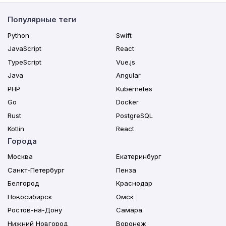
Популярные теги
Python
Swift
JavaScript
React
TypeScript
Vue.js
Java
Angular
PHP
Kubernetes
Go
Docker
Rust
PostgreSQL
Kotlin
React
Города
Москва
Екатеринбург
Санкт-Петербург
Пенза
Белгород
Краснодар
Новосибирск
Омск
Ростов-на-Дону
Самара
Нижний Новгород
Воронеж