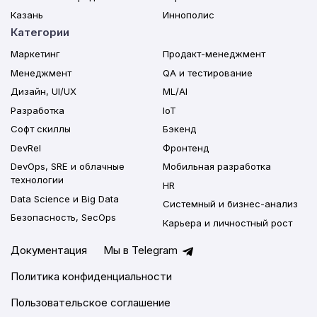
Казань
Иннополис
Категории
Маркетинг
Продакт-менеджмент
Менеджмент
QA и тестирование
Дизайн, UI/UX
ML/AI
Разработка
IoT
Софт скиллы
Бэкенд
DevRel
Фронтенд
DevOps, SRE и облачные
Мобильная разработка
технологии
HR
Data Science и Big Data
Системный и бизнес-анализ
Безопасность, SecOps
Карьера и личностный рост
Документация
Мы в Telegram
Политика конфиденциальности
Пользовательское соглашение