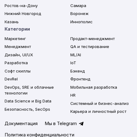
Ростов-на-Дону
Самара
Нижний Новгород
Воронеж
Казань
Иннополис
Категории
Маркетинг
Продакт-менеджмент
Менеджмент
QA и тестирование
Дизайн, UI/UX
ML/AI
Разработка
IoT
Софт скиллы
Бэкенд
DevRel
Фронтенд
DevOps, SRE и облачные
Мобильная разработка
технологии
HR
Data Science и Big Data
Системный и бизнес-анализ
Безопасность, SecOps
Карьера и личностный рост
Документация
Мы в Telegram
Политика конфиденциальности