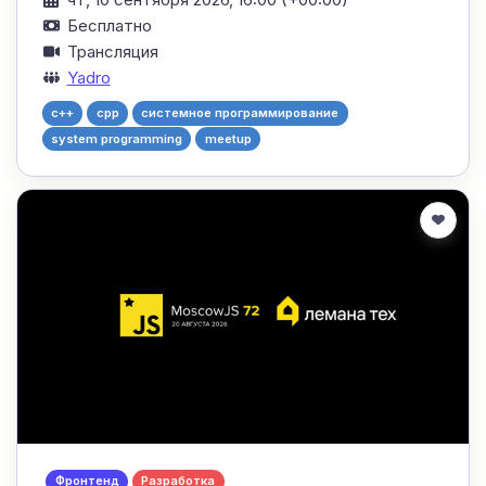
Бесплатно
Трансляция
Yadro
c++
cpp
системное программирование
system programming
meetup
Фронтенд
Разработка