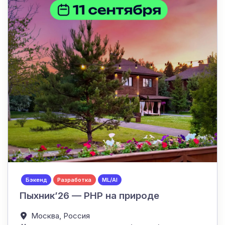
Бэкенд
Разработка
ML/AI
Пыхник’26 — PHP на природе
Москва,
Россия