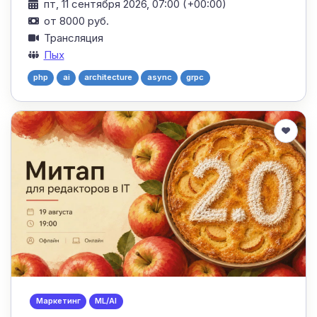
пт, 11 сентября 2026, 07:00 (+00:00)
от 8000 руб.
Трансляция
Пых
php
ai
architecture
async
grpc
Маркетинг
ML/AI